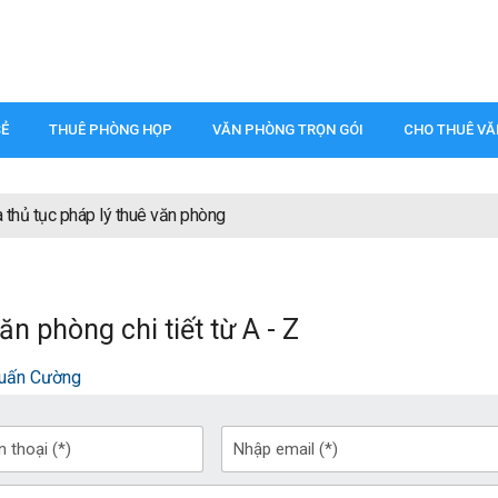
SẺ
THUÊ PHÒNG HỌP
VĂN PHÒNG TRỌN GÓI
CHO THUÊ V
 thủ tục pháp lý thuê văn phòng
ăn phòng chi tiết từ A - Z
uấn Cường