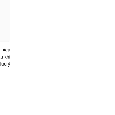
ghiệp
au khi
lưu ý