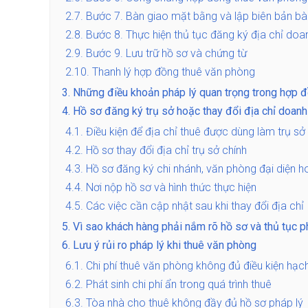
2.7.
Bước 7. Bàn giao mặt bằng và lập biên bản bà
2.8.
Bước 8. Thực hiện thủ tục đăng ký địa chỉ doa
2.9.
Bước 9. Lưu trữ hồ sơ và chứng từ
2.10.
Thanh lý hợp đồng thuê văn phòng
3.
Những điều khoản pháp lý quan trọng trong hợp 
4.
Hồ sơ đăng ký trụ sở hoặc thay đổi địa chỉ doanh
4.1.
Điều kiện để địa chỉ thuê được dùng làm trụ s
4.2.
Hồ sơ thay đổi địa chỉ trụ sở chính
4.3.
Hồ sơ đăng ký chi nhánh, văn phòng đại diện h
4.4.
Nơi nộp hồ sơ và hình thức thực hiện
4.5.
Các việc cần cập nhật sau khi thay đổi địa chỉ
5.
Vì sao khách hàng phải nắm rõ hồ sơ và thủ tục p
6.
Lưu ý rủi ro pháp lý khi thuê văn phòng
6.1.
Chi phí thuê văn phòng không đủ điều kiện hạc
6.2.
Phát sinh chi phí ẩn trong quá trình thuê
6.3.
Tòa nhà cho thuê không đầy đủ hồ sơ pháp lý