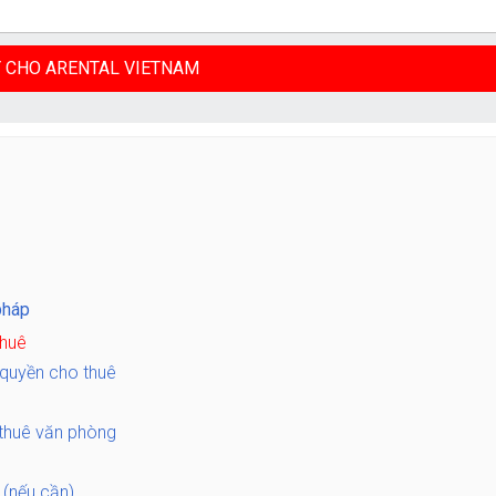
pháp
thuê
quyền cho thuê
 thuê văn phòng
(nếu cần)