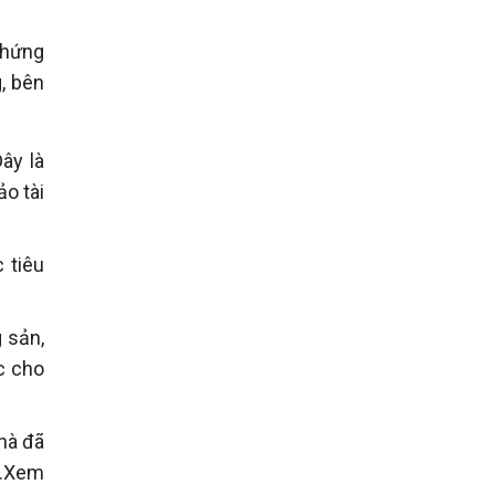
chứng
, bên
ây là
o tài
 tiêu
 sản,
c cho
hà đã
m.Xem