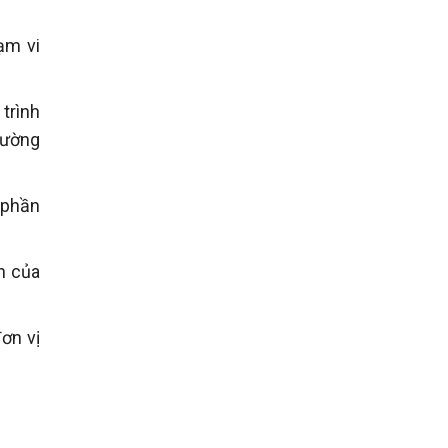
ạm vi
trình
rường
à phần
n của
ơn vị