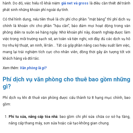
hành. Do đó, việc hiểu rõ khái niệm
giá net và gross
là điều cần thiết để tránh
phát sinh những khoản phí ngoài dự tính.
Có thể hình dung, nếu tiền thuê là chi phí cho phần “mặt bằng” thì phí dịch vụ
chính là khoản chi cho phần “hậu cần”, bảo đảm mọi hoạt động trong văn
phòng diễn ra suôn sẻ hằng ngày. Nhờ khoản phí này, doanh nghiệp được làm
việc trong môi trường sạch sẽ, an toàn và tiện nghi, với đầy đủ các dịch vụ hỗ
trợ như kỹ thuật, an ninh, lễ tân... Tất cả góp phần nâng cao hiệu suất làm việc,
mang lại trải nghiệm tích cực cho nhân viên, đồng thời gây ấn tượng tốt với
khách hàng và đối tác.
Xem thêm:
Văn phòng là gì?
Phí dịch vụ văn phòng cho thuê bao gồm những
gì?
Phí dịch vụ khi đi thuê văn phòng được cấu thành từ 8 hạng mục chính, bao
gồm:
Phí tu sửa, nâng cấp tòa nhà:
bao gồm chi phí sửa chữa cơ sở hạ tầng,
nâng cấp thang máy, sơn sửa hoặc cải tạo không gian chung.