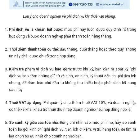
Lưu ý cho doanh nghiệp về phí dịch vụ khi thuê văn phòng.
Phí dịch vụ là khoản bắt buộc:
mức phí này luôn được quy định rõ trong
hợp đồng và buộc doanh nghiệp phải thanh toán hàng tháng.
Thời điểm thanh toán cụ thể:
đầu tháng, cuối tháng hoặc theo quý. Thông
tin này phải được ghi rõ trong hợp đồng.
Kiểm tra phạm vi dịch vụ bao gồm:
trước khi ký, bạn cần rà soát kỹ “phí
dịch vụ bao gồm những gì”, từ vệ sinh, an ninh, kỹ thuật đến chi phí tiện ích
chung, để đảm bảo chủ đầu tư không thu thiếu hoặc phát sinh bổ sung
sau này
Thuế VAT áp dụng:
Phí quản lý chịu thêm thuế VAT 10%, và doanh nghiệp
có thể kê khai khấu trừ thuế thu nhập doanh nghiệp nếu hợp đồng hợp lệ.
So sánh kỹ giữa các tòa nhà:
Đừng chỉ nhìn vào mức phí nhỏ, hãy so sánh
toàn bộ gói kinh phí (phí dịch vụ, tiện ích đi kèm, vị trí, hạng tòa), để tìm ra
lựa chọn tối ưu nhất cho doanh nghiệp bạn.