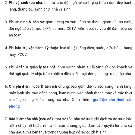
Phí vệ sinh tòa nhà:
chi trả cho đội ngũ vệ sinh phụ trách dọn dẹp hành
lang, thang bộ, sảnh chờ, nhà vệ sinh.
Phí an ninh & bảo vệ:
gồm lương và vận hành hệ thống giám sát an ninh,
đội ngũ bảo vệ trực 24/7, camera CCTV, kiểm soát ra vào để đảm bảo sự
an toàn.
Phí bảo trì, vận hành kỹ thuật:
bảo trì hệ thống điện, nước, điều hòa, thang
máy, PCCC...
Phí lễ tân & quản lý tòa nhà:
gồm lương nhân sự lễ tân tiếp đón khách và
đội ngũ quản lý chịu trách nhiệm điều phối hoạt động chung trong tòa nhà.
Chi phí điện, nước & tiện ích chung:
bao gồm điện chiếu sáng hành lang,
máy lạnh khu vực công cộng, bơm nước, vận hành thang máy và các thiết
bị dùng chung khác trong tòa nhà. Xem thêm:
giá điện cho thuê văn
phòng
.
Bảo hiểm tòa nhà (nếu có):
một số tòa nhà sẽ trích phí dịch vụ để mua bảo
hiểm cháy nổ hoặc rủi ro tài sản chung, giúp đảm bảo quyền lợi cho cả
chủ đầu tư và bên thuê trong trường hợp có sự cố phát sinh.