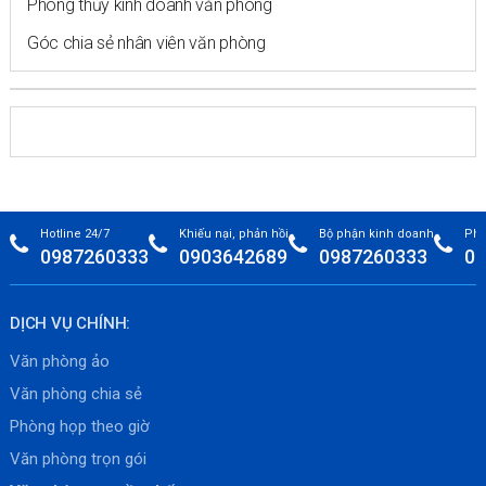
Phong thủy kinh doanh văn phòng
Góc chia sẻ nhân viên văn phòng
Hotline 24/7
Khiếu nại, phản hồi
Bộ phận kinh doanh
Phò
0987260333
0903642689
0987260333
09
DỊCH VỤ CHÍNH:
Văn phòng ảo
Văn phòng chia sẻ
Phòng họp theo giờ
Văn phòng trọn gói