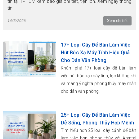
tín tại TPHCM kèm báo giá chi tiết, tiện ích. Xem ngay thông
tin!
14/5/2026
Xem chi tiết
17+ Loại Cây Để Bàn Làm Việc
Hút Bức Xạ Máy Tính Hiệu Quả
Cho Dân Văn Phòng
Khám phá 17+ loại cây để bàn làm
việc hút bức xạ máy tính, lọc không khí
và mang ý nghĩa phong thủy may mắn
cho dân văn phòng.
25+ Loại Cây Để Bàn Làm Việc
Dễ Sống, Phong Thủy Hợp Mệnh
Tìm hiểu hơn 25 loại cây cảnh để bàn
làm việc hợp phong thủy với Arental