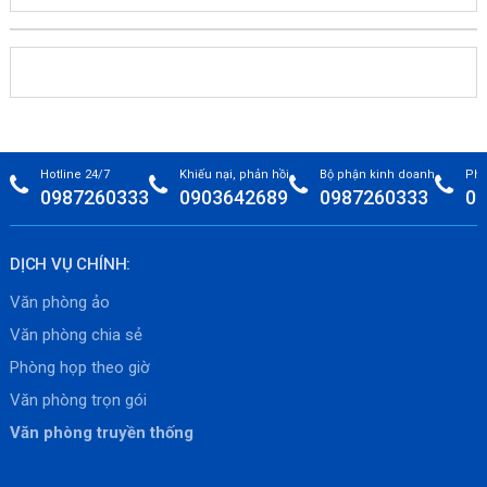
Hotline 24/7
Khiếu nại, phản hồi
Bộ phận kinh doanh
Phò
0987260333
0903642689
0987260333
09
DỊCH VỤ CHÍNH:
Văn phòng ảo
Văn phòng chia sẻ
Phòng họp theo giờ
Văn phòng trọn gói
Văn phòng truyền thống