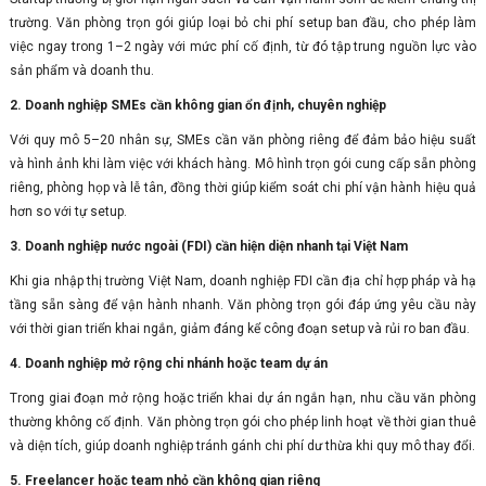
trường. Văn phòng trọn gói giúp loại bỏ chi phí setup ban đầu, cho phép làm
việc ngay trong 1–2 ngày với mức phí cố định, từ đó tập trung nguồn lực vào
sản phẩm và doanh thu.
2. Doanh nghiệp SMEs cần không gian ổn định, chuyên nghiệp
Với quy mô 5–20 nhân sự, SMEs cần văn phòng riêng để đảm bảo hiệu suất
và hình ảnh khi làm việc với khách hàng. Mô hình trọn gói cung cấp sẵn phòng
riêng, phòng họp và lễ tân, đồng thời giúp kiểm soát chi phí vận hành hiệu quả
hơn so với tự setup.
3. Doanh nghiệp nước ngoài (FDI) cần hiện diện nhanh tại Việt Nam
Khi gia nhập thị trường Việt Nam, doanh nghiệp FDI cần địa chỉ hợp pháp và hạ
tầng sẵn sàng để vận hành nhanh. Văn phòng trọn gói đáp ứng yêu cầu này
với thời gian triển khai ngắn, giảm đáng kể công đoạn setup và rủi ro ban đầu.
4. Doanh nghiệp mở rộng chi nhánh hoặc team dự án
Trong giai đoạn mở rộng hoặc triển khai dự án ngắn hạn, nhu cầu văn phòng
thường không cố định. Văn phòng trọn gói cho phép linh hoạt về thời gian thuê
và diện tích, giúp doanh nghiệp tránh gánh chi phí dư thừa khi quy mô thay đổi.
5. Freelancer hoặc team nhỏ cần không gian riêng