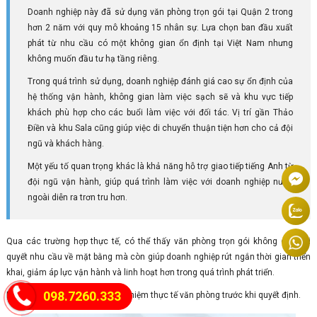
Doanh nghiệp này đã sử dụng văn phòng trọn gói tại Quận 2 trong
hơn 2 năm với quy mô khoảng 15 nhân sự. Lựa chọn ban đầu xuất
phát từ nhu cầu có một không gian ổn định tại Việt Nam nhưng
không muốn đầu tư hạ tầng riêng.
Trong quá trình sử dụng, doanh nghiệp đánh giá cao sự ổn định của
hệ thống vận hành, không gian làm việc sạch sẽ và khu vực tiếp
khách phù hợp cho các buổi làm việc với đối tác. Vị trí gần Thảo
Điền và khu Sala cũng giúp việc di chuyển thuận tiện hơn cho cả đội
ngũ và khách hàng.
Một yếu tố quan trọng khác là khả năng hỗ trợ giao tiếp tiếng Anh từ
đội ngũ vận hành, giúp quá trình làm việc với doanh nghiệp nước
ngoài diễn ra trơn tru hơn.
Qua các trường hợp thực tế, có thể thấy văn phòng trọn gói không chỉ giải
quyết nhu cầu về mặt bằng mà còn giúp doanh nghiệp rút ngắn thời gian triển
khai, giảm áp lực vận hành và linh hoạt hơn trong quá trình phát triển.
098.7260.333
Liên hệ
0987.260.333
để trải nghiệm thực tế văn phòng trước khi quyết định.