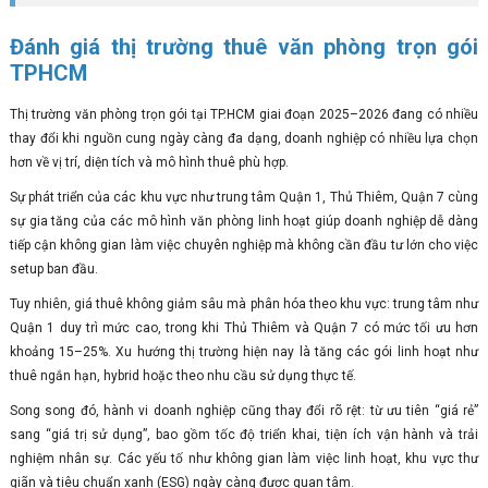
Đánh giá thị trường thuê văn phòng trọn gói
TPHCM
Thị trường văn phòng trọn gói tại TP.HCM giai đoạn 2025–2026 đang có nhiều
thay đổi khi nguồn cung ngày càng đa dạng, doanh nghiệp có nhiều lựa chọn
hơn về vị trí, diện tích và mô hình thuê phù hợp.
Sự phát triển của các khu vực như trung tâm Quận 1, Thủ Thiêm, Quận 7 cùng
sự gia tăng của các mô hình văn phòng linh hoạt giúp doanh nghiệp dễ dàng
tiếp cận không gian làm việc chuyên nghiệp mà không cần đầu tư lớn cho việc
setup ban đầu.
Tuy nhiên, giá thuê không giảm sâu mà phân hóa theo khu vực: trung tâm như
Quận 1 duy trì mức cao, trong khi Thủ Thiêm và Quận 7 có mức tối ưu hơn
khoảng 15–25%. Xu hướng thị trường hiện nay là tăng các gói linh hoạt như
thuê ngắn hạn, hybrid hoặc theo nhu cầu sử dụng thực tế.
Song song đó, hành vi doanh nghiệp cũng thay đổi rõ rệt: từ ưu tiên “giá rẻ”
sang “giá trị sử dụng”, bao gồm tốc độ triển khai, tiện ích vận hành và trải
nghiệm nhân sự. Các yếu tố như không gian làm việc linh hoạt, khu vực thư
giãn và tiêu chuẩn xanh (ESG) ngày càng được quan tâm.