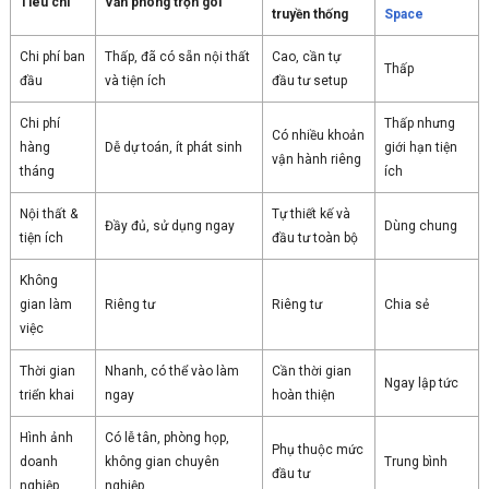
Tiêu chí
Văn phòng trọn gói
truyền thống
Space
Chi phí ban
Thấp, đã có sẵn nội thất
Cao, cần tự
Thấp
đầu
và tiện ích
đầu tư setup
Chi phí
Thấp nhưng
Có nhiều khoản
hàng
Dễ dự toán, ít phát sinh
giới hạn tiện
vận hành riêng
tháng
ích
Nội thất &
Tự thiết kế và
Đầy đủ, sử dụng ngay
Dùng chung
tiện ích
đầu tư toàn bộ
Không
gian làm
Riêng tư
Riêng tư
Chia sẻ
việc
Thời gian
Nhanh, có thể vào làm
Cần thời gian
Ngay lập tức
triển khai
ngay
hoàn thiện
Hình ảnh
Có lễ tân, phòng họp,
Phụ thuộc mức
doanh
không gian chuyên
Trung bình
đầu tư
nghiệp
nghiệp