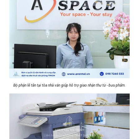
Bộ phận lễ tân tại tòa nhà văn giúp hỗ trợ giao nhận thư từ - bưu phẩm.