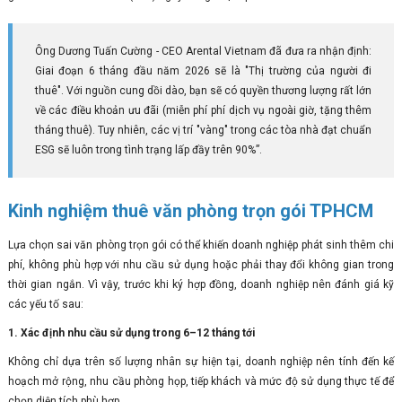
Ông Dương Tuấn Cường - CEO Arental Vietnam đã đưa ra nhận định:
Giai đoạn 6 tháng đầu năm 2026 sẽ là "Thị trường của người đi
thuê". Với nguồn cung dồi dào, bạn sẽ có quyền thương lượng rất lớn
về các điều khoản ưu đãi (miễn phí phí dịch vụ ngoài giờ, tặng thêm
tháng thuê). Tuy nhiên, các vị trí "vàng" trong các tòa nhà đạt chuẩn
ESG sẽ luôn trong tình trạng lấp đầy trên 90%”.
Kinh nghiệm thuê văn phòng trọn gói TPHCM
Lựa chọn sai văn phòng trọn gói có thể khiến doanh nghiệp phát sinh thêm chi
phí, không phù hợp với nhu cầu sử dụng hoặc phải thay đổi không gian trong
thời gian ngắn. Vì vậy, trước khi ký hợp đồng, doanh nghiệp nên đánh giá kỹ
các yếu tố sau:
1. Xác định nhu cầu sử dụng trong 6–12 tháng tới
Không chỉ dựa trên số lượng nhân sự hiện tại, doanh nghiệp nên tính đến kế
hoạch mở rộng, nhu cầu phòng họp, tiếp khách và mức độ sử dụng thực tế để
chọn diện tích phù hợp.