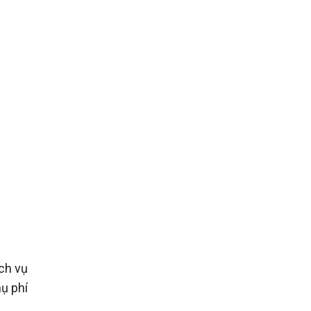
ịch vụ
hụ phí