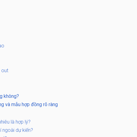
ao
t out
ng không?
ng và mẫu hợp đồng rõ ràng
hiêu là hợp lý?
í ngoài dự kiến?