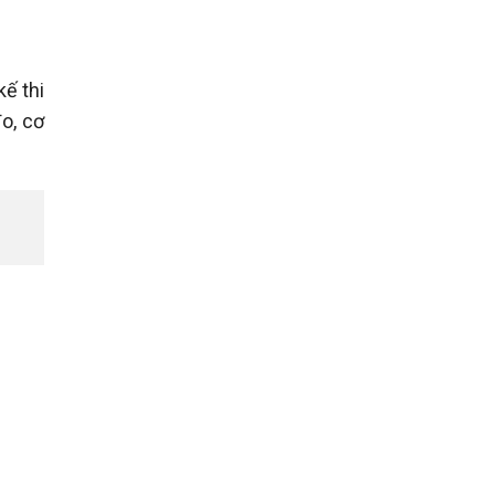
ế thi
o, cơ