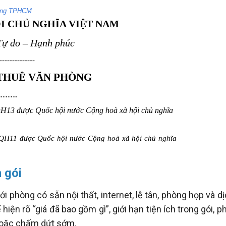
 gói
 phòng có sẵn nội thất, internet, lễ tân, phòng họp và d
iện rõ “giá đã bao gồm gì”, giới hạn tiện ích trong gói, p
 hoặc chấm dứt sớm.