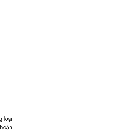
 loại
 khoản