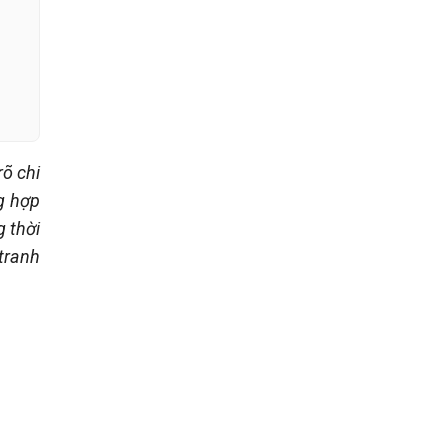
rõ chi
g hợp
g thời
tranh