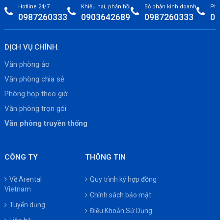
Hotline 24/7
Khiếu nại, phản hồi
Bộ phận kinh doanh
Phò
0987260333
0903642689
0987260333
09
DỊCH VỤ CHÍNH:
Văn phòng ảo
Văn phòng chia sẻ
Phòng họp theo giờ
Văn phòng trọn gói
Văn phòng truyền thống
CÔNG TY
THÔNG TIN
Về Arental
Quy trình ký hợp đồng
Vietnam
Chính sách bảo mật
Tuyển dụng
Điều Khoản Sử Dụng