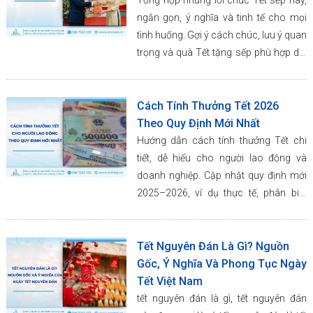
Tổng hợp những lời chúc Tết sếp hay,
ngắn gọn, ý nghĩa và tinh tế cho mọi
tình huống. Gợi ý cách chúc, lưu ý quan
trọng và quà Tết tặng sếp phù hợp dịp
năm mới.
Cách Tính Thưởng Tết 2026
Theo Quy Định Mới Nhất
Hướng dẫn cách tính thưởng Tết chi
tiết, dễ hiểu cho người lao động và
doanh nghiệp. Cập nhật quy định mới
2025–2026, ví dụ thực tế, phân biệt
thưởng Tết và lương tháng 13.
Tết Nguyên Đán Là Gì? Nguồn
Gốc, Ý Nghĩa Và Phong Tục Ngày
Tết Việt Nam
tết nguyên đán là gì, tết nguyên đán