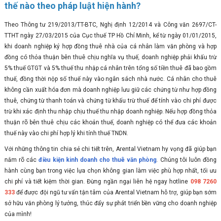
thế nào theo pháp luật hiện hành?
Theo Thông tư 219/2013/TT-BTC, Nghị định 12/2014 và Công văn 2697/CT-
TTHT ngày 27/03/2015 của Cục thuế TP Hồ Chí Minh, kể từ ngày 01/01/2015,
khi doanh nghiệp ký hợp đồng thuê nhà của cá nhân làm văn phòng và hợp
đồng có thỏa thuận bên thuê chịu nghĩa vụ thuế, doanh nghiệp phải khấu trừ
5% thuế GTGT và 5% thuế thu nhập cá nhân trên tổng số tiền thuê đã bao gồm
thuế, đồng thời nộp số thuế này vào ngân sách nhà nước. Cá nhân cho thuê
không cần xuất hóa đơn mà doanh nghiệp lưu giữ các chứng từ như hợp đồng
thuê, chứng từ thanh toán và chứng từ khấu trừ thuế để tính vào chi phí được
trừ khi xác định thu nhập chịu thuế thu nhập doanh nghiệp. Nếu hợp đồng thỏa
thuận rõ bên thuê chịu các khoản thuế, doanh nghiệp có thể đưa các khoản
thuế này vào chi phí hợp lý khi tính thuế TNDN.
Với những thông tin chia sẻ chi tiết trên, Arental Vietnam hy vọng đã giúp bạn
nắm rõ các
điều kiện kinh doanh cho thuê văn phòng
. Chúng tôi luôn đồng
hành cùng bạn trong việc lựa chọn không gian làm việc phù hợp nhất, tối ưu
chi phí và tiết kiệm thời gian. Đừng ngần ngại liên hệ ngay hotline
098 7260
333
để được đội ngũ tư vấn tận tâm của Arental Vietnam hỗ trợ, giúp bạn sớm
sở hữu văn phòng lý tưởng, thúc đẩy sự phát triển bền vững cho doanh nghiệp
của mình!