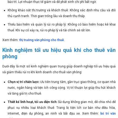
bảo trì. Lợi nhuận thực tế giảm và dễ phát sinh chi phí bất ngờ.
Không khảo sát thị trường và khách thuê: Không xác định nhu cầu và đối
thủ cạnh tranh. Thời gian trống lâu và doanh thu thấp.
Thiếu bảo hiểm và quản lý rủi ro pháp lý: Không có bảo hiểm hoặc kê khai
thuế. Khi sự cố xảy ra, rủi ro pháp lý và tài chính sẽ rất lớn.
Xem thêm:
thị trường văn phòng cho thuê
.
Kinh nghiệm tối ưu hiệu quả khi cho thuê văn
phòng
Dưới đây là một số kinh nghiệm quan trọng giúp doanh nghiệp tối ưu hiệu quả
và giảm thiểu rủi ro khi kinh doanh cho thuê văn phòng:
Chọn vị trí chiến lược:
Ưu tiên trung tâm, gần trục giao thông, cơ quan nhà
nước, ngân hàng và tiện ích công cộng. Vị trí thuận lợi giúp thu hút khách
và tăng giá trị cho thuê.
Thiết kế linh hoạt, tối ưu diện tích:
Sử dụng không gian mở, dễ chia nhỏ để
phục vụ nhiều loại khách thuê. Trang bị tiện ích cơ bản như điều hòa,
internet, điện dự phòng, an ninh và bãi đậu xe. Xem thêm:
bố trí văn