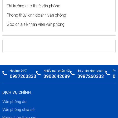
Thị trường cho thuê văn phòng
Phong thủy kinh doanh văn phòng
Góc chia sẻ nhân viên văn phòng
Hotline 24/7
Khiếu nại, phản hồi
Bộ phận kinh doanh
Phò
0987260333
0903642689
0987260333
09
DỊCH VỤ CHÍNH:
Văn phòng ảo
Văn phòng chia sẻ
Phòng họp theo giờ