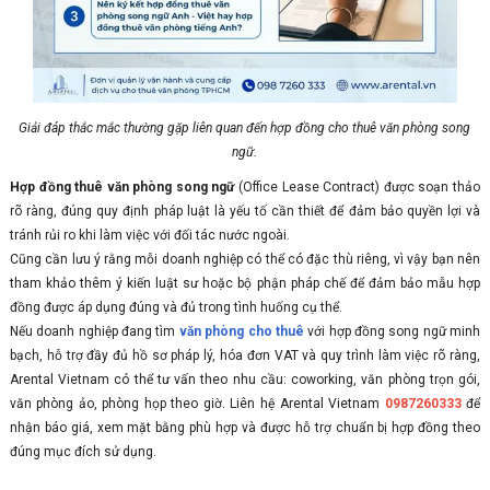
Giải đáp thắc mắc thường gặp liên quan đến hợp đồng cho thuê văn phòng song
ngữ.
Hợp đồng thuê văn phòng song ngữ
(Office Lease Contract) được soạn thảo
rõ ràng, đúng quy định pháp luật là yếu tố cần thiết để đảm bảo quyền lợi và
tránh rủi ro khi làm việc với đối tác nước ngoài.
Cũng cần lưu ý rằng mỗi doanh nghiệp có thể có đặc thù riêng, vì vậy bạn nên
tham khảo thêm ý kiến luật sư hoặc bộ phận pháp chế để đảm bảo mẫu hợp
đồng được áp dụng đúng và đủ trong tình huống cụ thể.
Nếu doanh nghiệp đang tìm
văn phòng cho thuê
với hợp đồng song ngữ minh
bạch, hỗ trợ đầy đủ hồ sơ pháp lý, hóa đơn VAT và quy trình làm việc rõ ràng,
Arental Vietnam có thể tư vấn theo nhu cầu: coworking, văn phòng trọn gói,
văn phòng ảo, phòng họp theo giờ. Liên hệ Arental Vietnam
0987260333
để
nhận báo giá, xem mặt bằng phù hợp và được hỗ trợ chuẩn bị hợp đồng theo
đúng mục đích sử dụng.