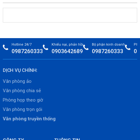
Hotline 24/7
Khiếu nại, phản hồi
Bộ phận kinh doanh
Phò
0987260333
0903642689
0987260333
09
DỊCH VỤ CHÍNH:
Văn phòng ảo
Văn phòng chia sẻ
Phòng họp theo giờ
Văn phòng trọn gói
Văn phòng truyền thống