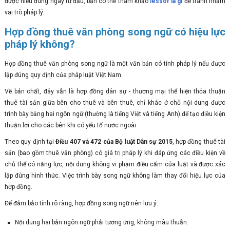
được hiểu đúng ngay từ đầu, bạn có thể tham khảo
lessor là gì
để tránh nhầm
vai trò pháp lý.
Hợp đồng thuê văn phòng song ngữ có hiệu lực
pháp lý không?
Hợp đồng thuê văn phòng song ngữ là một văn bản có tính pháp lý nếu được
lập đúng quy định của pháp luật Việt Nam.
Về bản chất, đây vẫn là hợp đồng dân sự - thương mại thể hiện thỏa thuận
thuê tài sản giữa bên cho thuê và bên thuê, chỉ khác ở chỗ nội dung được
trình bày bằng hai ngôn ngữ (thường là tiếng Việt và tiếng Anh) để tạo điều kiện
thuận lợi cho các bên khi có yếu tố nước ngoài.
Theo quy định tại
Điều 407 và 472 của Bộ luật Dân sự 2015
, hợp đồng thuê tài
sản (bao gồm thuê văn phòng) có giá trị pháp lý khi đáp ứng các điều kiện về
chủ thể có năng lực, nội dung không vi phạm điều cấm của luật và được xác
lập đúng hình thức. Việc trình bày song ngữ không làm thay đổi hiệu lực của
hợp đồng.
Để đảm bảo tính rõ ràng, hợp đồng song ngữ nên lưu ý:
Nội dung hai bản ngôn ngữ phải tương ứng, không mâu thuẫn.