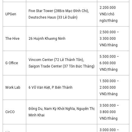
2.200.000
Five Star Tower (28Bis Mạc Đĩnh Chi),
UPGen
VND/chỗ
Deutsches Haus (33 Lê Duẩn)
ngồi/tháng
2.500.000 –
The Hive
26 Huỳnh Khương Ninh
3.300.000
VND/tháng
5.500.000 –
Vincom Center (72 Lê Thánh Tôn),
G Office
6.000.000
Saigon Trade Center (37 Tôn Đức Thắng)
VND/tháng
1.500.000 –
Work Lab
6 Võ Văn Kiệt, P. Bến Thành
2.000.000
VND/tháng
3.500.000 –
Đông Du, Nam Kỳ Khởi Nghĩa, Nguyễn Thị
CirCO
3.800.000
Minh Khai
VND/tháng
3.000.000 –