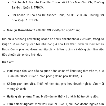
Chi nhánh 1: Tòa nhà Five Star Tower, số 28 Bis Mạc Đĩnh Chi, Phường
Sài Gòn, Quận 1, TPHCM.
Chi nhánh 2: Tòa nhà Deutsches Haus, số 33 Lê Duẩn, Phường Sài
Gòn, Quận 1, TPHCM.
Mức giá tham khảo:
2.200.000 VND VND/chỗ ngồi/tháng.
UPGen là hệ thống coworking space có nhiều chi nhánh tại Việt Nam, trong đó
Quận 1 được đặt tại các tòa nhà hạng A như Five Star Tower và Deutsches
Haus. Đơn vị phù hợp doanh nghiệp cần vị trí trung tâm và không gian làm việc
tiêu chuẩn văn phòng hiện đại.
Ưu điểm:
Vị trí thuận tiện
: Gần các cơ quan hành chính và khu trung tâm trên trục Lê
Duẩn (như UBND Quận 1, Văn phòng Chính phủ TPHCM,...).
Không gian làm việc
: Thiết kế hiện đại, phù hợp doanh nghiệp cần môi
trường ổn định.
Hạ tầng văn phòng
: Trang bị đầy đủ nội thất và thiết bị hỗ trợ công việc.
Tầm nhìn trung tâm
: View khu vực lõi Quận 1, phù hợp doanh nghiệp cần