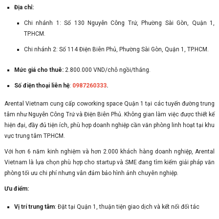
Địa chỉ:
Chi nhánh 1: Số 130 Nguyễn Công Trứ, Phường Sài Gòn, Quận 1,
TP.HCM.
Chi nhánh 2: Số 114 Điện Biên Phủ, Phường Sài Gòn, Quận 1, TP.HCM.
Mức giá cho thuê:
2.800.000 VND/chỗ ngồi/tháng.
Số điện thoại liên hệ
:
0987260333
.
Arental Vietnam cung cấp coworking space Quận 1 tại các tuyến đường trung
tâm như Nguyễn Công Trứ và Điện Biên Phủ. Không gian làm việc được thiết kế
hiện đại, đầy đủ tiện ích, phù hợp doanh nghiệp cần văn phòng linh hoạt tại khu
vực trung tâm TP.HCM.
Với hơn 6 năm kinh nghiệm và hơn 2.000 khách hàng doanh nghiệp, Arental
Vietnam là lựa chọn phù hợp cho startup và SME đang tìm kiếm giải pháp văn
phòng tối ưu chi phí nhưng vẫn đảm bảo hình ảnh chuyên nghiệp.
Ưu điểm:
Vị trí trung tâm
: Đặt tại Quận 1, thuận tiện giao dịch và kết nối đối tác