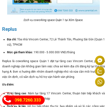
Dịch vụ coworking space Quận 1 tại Xóm Space.
Replus
Địa chỉ:
Tòa nhà Vincom Center, 72 Lê Thánh Tôn, Phường Sài Gòn (Quận 1
cũ), TPHCM
Mức giá tham khảo:
190.000 - 5.000.000 VND/tháng
Replus là coworking space Quận 1 đặt tại tầng cao Vincom Center, phù hợp
doanh nghiệp cần không gian làm việc chia sẻ kèm địa chỉ đăng ký tại tòa nhà
hạng A. Đơn vị hướng đến nhóm doanh nghiệp nhỏ và vừa cần môi trường làm
việc ổn định, có sẵn dịch vụ hỗ trợ vận hành văn phòng.
Ưu điểm:
Vị trí tầng cao
: Nằm tại tầng 17 Vincom Center, thuận tiện tiếp khách và
nâng cao hình ảnh doanh nghiệp
098.7260.333
Dịch vụ lễ tân
: Hỗ trợ tiếp nhận thư từ, bưu phẩm và xử lý các công việc