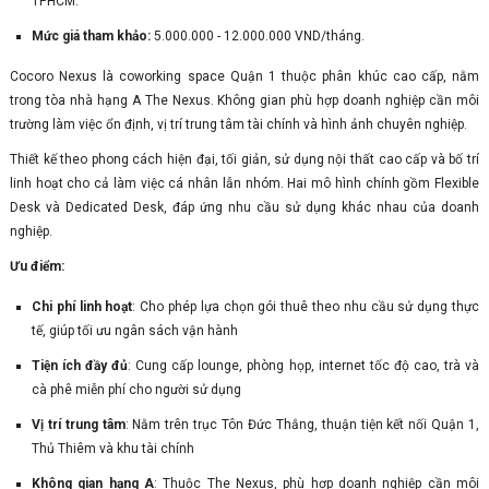
TPHCM.
Mức giá tham khảo:
5.000.000 - 12.000.000 VND/tháng.
Cocoro Nexus là coworking space Quận 1 thuộc phân khúc cao cấp, nằm
trong tòa nhà hạng A The Nexus. Không gian phù hợp doanh nghiệp cần môi
trường làm việc ổn định, vị trí trung tâm tài chính và hình ảnh chuyên nghiệp.
Thiết kế theo phong cách hiện đại, tối giản, sử dụng nội thất cao cấp và bố trí
linh hoạt cho cả làm việc cá nhân lẫn nhóm. Hai mô hình chính gồm Flexible
Desk và Dedicated Desk, đáp ứng nhu cầu sử dụng khác nhau của doanh
nghiệp.
Ưu điểm:
Chi phí linh hoạt
: Cho phép lựa chọn gói thuê theo nhu cầu sử dụng thực
tế, giúp tối ưu ngân sách vận hành
Tiện ích đầy đủ
: Cung cấp lounge, phòng họp, internet tốc độ cao, trà và
cà phê miễn phí cho người sử dụng
Vị trí trung tâm
: Nằm trên trục Tôn Đức Thắng, thuận tiện kết nối Quận 1,
Thủ Thiêm và khu tài chính
Không gian hạng A
: Thuộc The Nexus, phù hợp doanh nghiệp cần môi