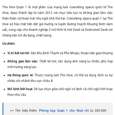
The Hive Quận 1 là một phần của mạng lưới coworking space quốc tế The
Hive, được thành lập từ năm 2012 với mục tiêu tạo ra không gian làm việc
thân thiện và thoải mái như ngôi nhà thứ hai. Coworking space quận 1 tại The
Hive sở hữu mặt tiền đắt giá hướng ra tuyến đường Huỳnh Khương Ninh sầm
uất, cung cấp cho doanh nghiệp 2 mô hình là Hot Desk và Dedicated Desk với
những tiện ích đa dạng, chất lượng.
Ưu điểm:
Vị trí kết nối tốt
: Gần khu Bình Thạnh và Phú Nhuận, thuận tiện giao thương
Không gian làm việc
: Thiết kế mở, tận dụng ánh sáng tự nhiên, phù hợp
môi trường sáng tạo
Hệ thống quốc tế
: Thuộc mạng lưới The Hive, có thể sử dụng dịch vụ tại
nhiều chi nhánh khu vực châu Á
Mô hình linh hoạt
: Dễ lựa chọn giữa chỗ ngồi cố định và chỗ ngồi linh hoạt
theo nhu cầu
>> Tìm hiểu thêm:
Phòng họp Quận 1 cho thuê
chỉ từ 200.000