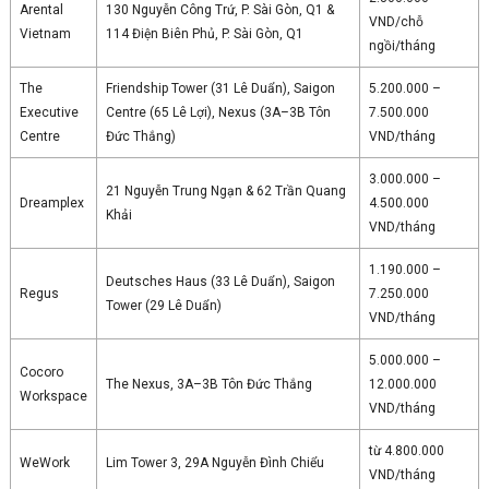
Arental
130 Nguyễn Công Trứ, P. Sài Gòn, Q1 &
VND/chỗ
Vietnam
114 Điện Biên Phủ, P. Sài Gòn, Q1
ngồi/tháng
The
Friendship Tower (31 Lê Duẩn), Saigon
5.200.000 –
Executive
Centre (65 Lê Lợi), Nexus (3A–3B Tôn
7.500.000
Centre
Đức Thắng)
VND/tháng
3.000.000 –
21 Nguyễn Trung Ngạn & 62 Trần Quang
Dreamplex
4.500.000
Khải
VND/tháng
1.190.000 –
Deutsches Haus (33 Lê Duẩn), Saigon
Regus
7.250.000
Tower (29 Lê Duẩn)
VND/tháng
5.000.000 –
Cocoro
The Nexus, 3A–3B Tôn Đức Thắng
12.000.000
Workspace
VND/tháng
từ 4.800.000
WeWork
Lim Tower 3, 29A Nguyễn Đình Chiểu
VND/tháng