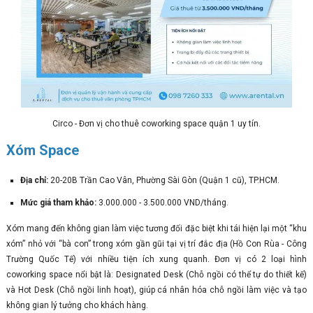
Circo - Đơn vị cho thuê coworking space quận 1 uy tín.
Xóm Space
Địa chỉ:
20-20B Trần Cao Vân, Phường Sài Gòn (Quận 1 cũ), TP.HCM.
Mức giá tham khảo:
3.000.000 - 3.500.000 VND/tháng.
Xóm mang đến không gian làm việc tương đối đặc biệt khi tái hiện lại một “khu
xóm” nhỏ với “bà con” trong xóm gần gũi tại vị trí đắc địa (Hồ Con Rùa - Công
Trường Quốc Tế) với nhiều tiện ích xung quanh. Đơn vị có 2 loại hình
coworking space nổi bật là: Designated Desk (Chỗ ngồi có thể tự do thiết kế)
và Hot Desk (Chỗ ngồi linh hoạt), giúp cá nhân hóa chỗ ngồi làm việc và tạo
không gian lý tưởng cho khách hàng.