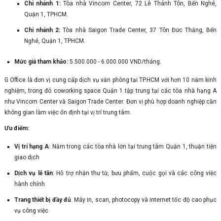
Chi nhánh 1:
Tòa nhà Vincom Center, 72 Lê Thánh Tôn, Bến Nghé,
Quận 1, TPHCM.
Chi nhánh 2:
Tòa nhà Saigon Trade Center, 37 Tôn Đức Thắng, Bến
Nghé, Quận 1, TPHCM.
Mức giá tham khảo:
5.500.000 - 6.000.000 VND/tháng.
G Office là đơn vị cung cấp dịch vụ văn phòng tại TP.HCM với hơn 10 năm kinh
nghiệm, trong đó coworking space Quận 1 tập trung tại các tòa nhà hạng A
như Vincom Center và Saigon Trade Center. Đơn vị phù hợp doanh nghiệp cần
không gian làm việc ổn định tại vị trí trung tâm.
Ưu điểm:
Vị trí hạng A
: Nằm trong các tòa nhà lớn tại trung tâm Quận 1, thuận tiện
giao dịch
Dịch vụ lễ tân
: Hỗ trợ nhận thư từ, bưu phẩm, cuộc gọi và các công việc
hành chính
Trang thiết bị đầy đủ
: Máy in, scan, photocopy và internet tốc độ cao phục
vụ công việc