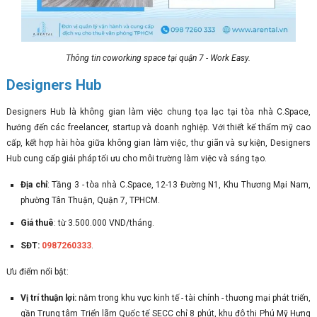
Thông tin coworking space tại quận 7 - Work Easy.
Designers Hub
Designers Hub là không gian làm việc chung tọa lạc tại tòa nhà C.Space,
hướng đến các freelancer, startup và doanh nghiệp. Với thiết kế thẩm mỹ cao
cấp, kết hợp hài hòa giữa không gian làm việc, thư giãn và sự kiện, Designers
Hub cung cấp giải pháp tối ưu cho môi trường làm việc và sáng tạo.
Địa chỉ
: Tầng 3 - tòa nhà C.Space, 12-13 Đường N1, Khu Thương Mại Nam,
phường Tân Thuận, Quận 7, TPHCM.
Giá thuê
: từ 3.500.000 VND/tháng.
SĐT:
0987260333
.
Ưu điểm nổi bật:
Vị trí thuận lợi:
nằm trong khu vực kinh tế - tài chính - thương mại phát triển,
gần Trung tâm Triển lãm Quốc tế SECC chỉ 8 phút, khu đô thị Phú Mỹ Hưng