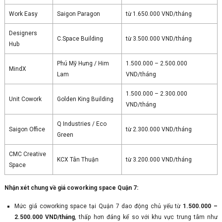
Work Easy
Saigon Paragon
từ 1.650.000 VND/tháng
Designers
C.Space Building
từ 3.500.000 VND/tháng
Hub
Phú Mỹ Hưng / Him
1.500.000 – 2.500.000
MindX
Lam
VND/tháng
1.500.000 – 2.300.000
Unit Cowork
Golden King Building
VND/tháng
Q Industries / Eco
Saigon Office
từ 2.300.000 VND/tháng
Green
CMC Creative
KCX Tân Thuận
từ 3.200.000 VND/tháng
Space
Nhận xét chung về giá coworking space Quận 7:
Mức giá coworking space tại Quận 7 dao động chủ yếu từ
1.500.000 –
2.500.000 VND/tháng
, thấp hơn đáng kể so với khu vực trung tâm như