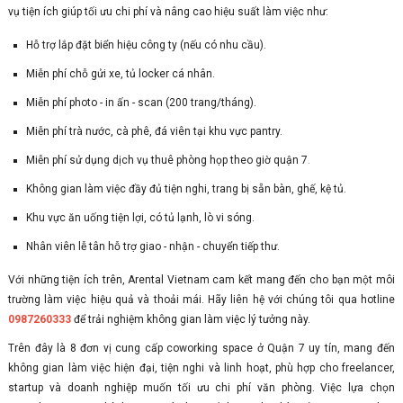
vụ tiện ích giúp tối ưu chi phí và nâng cao hiệu suất làm việc như:
Hỗ trợ lắp đặt biển hiệu công ty (nếu có nhu cầu).
Miễn phí chỗ gửi xe, tủ locker cá nhân.
Miễn phí photo - in ấn - scan (200 trang/tháng).
Miễn phí trà nước, cà phê, đá viên tại khu vực pantry.
Miễn phí sử dụng dịch vụ thuê phòng họp theo giờ quận 7
.
Không gian làm việc đầy đủ tiện nghi, trang bị sẵn bàn, ghế, kệ tủ.
Khu vực ăn uống tiện lợi, có tủ lạnh, lò vi sóng.
Nhân viên lễ tân hỗ trợ giao - nhận - chuyển tiếp thư.
Với những tiện ích trên, Arental Vietnam cam kết mang đến cho bạn một môi
trường làm việc hiệu quả và thoải mái. Hãy liên hệ với chúng tôi qua hotline
0987260333
để trải nghiệm không gian làm việc lý tưởng này.
Trên đây là 8 đơn vị cung cấp coworking space ở Quận 7
uy tín, mang đến
không gian làm việc hiện đại, tiện nghi và linh hoạt, phù hợp cho freelancer,
startup và doanh nghiệp muốn tối ưu chi phí văn phòng. Việc lựa chọn