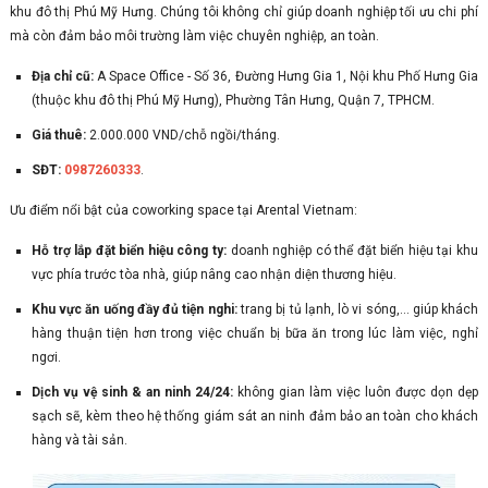
khu đô thị Phú Mỹ Hưng. Chúng tôi không chỉ giúp doanh nghiệp tối ưu chi phí
mà còn đảm bảo môi trường làm việc chuyên nghiệp, an toàn.
Địa chỉ cũ:
A Space Office - Số 36, Đường Hưng Gia 1, Nội khu Phố Hưng Gia
(thuộc khu đô thị Phú Mỹ Hưng), Phường Tân Hưng, Quận 7, TPHCM.
Giá thuê:
2.000.000 VND/chỗ ngồi/tháng.
SĐT:
0987260333
.
Ưu điểm nổi bật của coworking space tại Arental Vietnam:
Hỗ trợ lắp đặt biển hiệu công ty:
doanh nghiệp có thể đặt biển hiệu tại khu
vực phía trước tòa nhà, giúp nâng cao nhận diện thương hiệu.
Khu vực ăn uống đầy đủ tiện nghi:
trang bị tủ lạnh, lò vi sóng,… giúp khách
hàng thuận tiện hơn trong việc chuẩn bị bữa ăn trong lúc làm việc, nghỉ
ngơi.
Dịch vụ vệ sinh & an ninh 24/24:
không gian làm việc luôn được dọn dẹp
sạch sẽ, kèm theo hệ thống giám sát an ninh đảm bảo an toàn cho khách
hàng và tài sản.