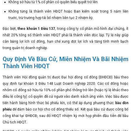
Không sở hữu từ 1% cổ phần có quyền biểu quyết trở lên.
Không từng là thành viên HĐQT hoặc Ban kiểm soát trong 5 năm liền
trước, trừ trường hợp tái bổ nhiệm liên tục 2 nhiệm kỳ.
Đặc biệt,
theo khoản 1 Điều 137
, trong công ty cổ phần mô hình đại chúng, ít
nhất 20% tổng số thành viên HĐQT phải là thành viên độc lập. Tỷ lệ này giúp
cân bằng lợi ích cổ đông, hạn chế xung đột lợi ích và tăng tính minh bạch
trong quản trị doanh nghiệp.
Quy Định Về Bầu Cử, Miễn Nhiệm Và Bãi Nhiệm
Thành Viên HĐQT
Thành viên Hội đồng quản trị được Đại hội đồng cổ đông (ĐHĐCĐ) bầu theo
quy định tại khoản 3 Điều 148 Luật Doanh nghiệp 2020. Các cổ đông hoặc
nhóm cổ đông sở hữu từ 10% cổ phần phổ thông trở lên (hoặc tỷ lệ khác theo
điều lệ công ty) có quyền đề cử người vào danh sách ứng viên. Việc bầu được
tiến hành bằng hình thức bỏ phiếu kín, có thể áp dụng phương thức
bầu dồn
phiếu
để đảm bảo cơ hội cho cổ đông thiểu số. Kết quả bầu cử được công bố
công khai tại ĐHĐCĐ, sau đó HĐQT nhiệm kỳ mới họp phiên đầu tiên để bầu
Chủ tịch HĐQT.