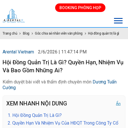
BOOKING PHÒNG HỌP
Trang chủ
Blog
Góc chia sẻ nhân viên văn phòng
Hội đồng quản trị là gì
Arental Vietnam
2/6/2026 | 11:47:14 PM
Hội Đồng Quản Trị Là Gì? Quyền Hạn, Nhiệm Vụ
Và Bao Gồm Những Ai?
Kiểm duyệt bài viết và thẩm định chuyên môn
Dương Tuấn
Cường
XEM NHANH NỘI DUNG
Ẩn
1.
Hội Đồng Quản Trị Là Gì?
2.
Quyền Hạn Và Nhiệm Vụ Của HĐQT Trong Công Ty Cổ