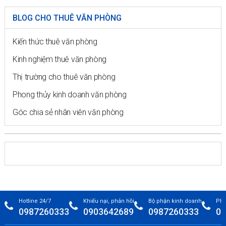
BLOG CHO THUÊ VĂN PHÒNG
Kiến thức thuê văn phòng
Kinh nghiệm thuê văn phòng
Thị trường cho thuê văn phòng
Phong thủy kinh doanh văn phòng
Góc chia sẻ nhân viên văn phòng
Hotline 24/7
Khiếu nại, phản hồi
Bộ phận kinh doanh
Phò
0987260333
0903642689
0987260333
09