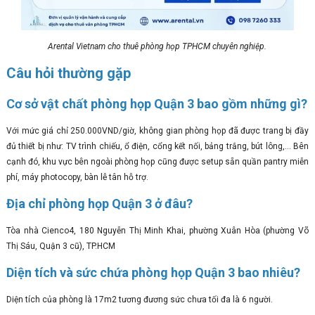
Arental Vietnam cho thuê phòng họp TPHCM chuyên nghiệp.
Câu hỏi thường gặp
Cơ sở vật chất phòng họp Quận 3 bao gồm những gì?
Với mức giá chỉ 250.000VND/giờ, không gian phòng họp đã được trang bị đầy
đủ thiết bị như: TV trình chiếu, ổ điện, cổng kết nối, bảng trắng, bút lông,... Bên
cạnh đó, khu vực bên ngoài phòng họp cũng được setup sẵn quần pantry miễn
phí, máy photocopy, bàn lễ tân hỗ trợ.
Địa chỉ phòng họp Quận 3 ở đâu?
Tòa nhà Cienco4, 180 Nguyễn Thị Minh Khai, phường Xuân Hòa (phường Võ
Thị Sáu, Quận 3 cũ), TP.HCM
Diện tích và sức chứa phòng họp Quận 3 bao nhiêu?
Diện tích của phòng là 17m2 tương đương sức chưa tối đa là 6 người.