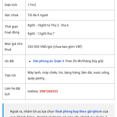
Diện tích
17m2
Sức chứa
Tối đa 6 người
8g00 - 18g00 từ Thứ 2 - thứ 6
Thời gian
hoạt động
8g00 - 12g00 thứ 7
Mức giá cho
250.000 VND/giờ (chưa bao gồm VAT)
thuê
Ưu đãi
Văn phòng ảo Quận 3
: Free 2h/4h/tháng (tùy gói)
Máy lạnh, máy chiếu, tivi, bảng trắng, bàn dài, nước uống,
Tiện ích
quầy pantry,...
Liên hệ đặt
Hotline:
0987260333
lịch
Ngoài ra, nhằm tối ưu lựa chọn
thuê phòng họp theo giờ tphcm
của