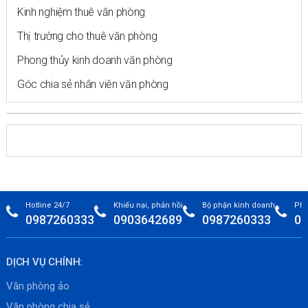
Kinh nghiệm thuê văn phòng
Thị trường cho thuê văn phòng
Phong thủy kinh doanh văn phòng
Góc chia sẻ nhân viên văn phòng
Hotline 24/7
Khiếu nại, phản hồi
Bộ phận kinh doanh
Phò
0987260333
0903642689
0987260333
09
DỊCH VỤ CHÍNH:
Văn phòng ảo
Văn phòng chia sẻ