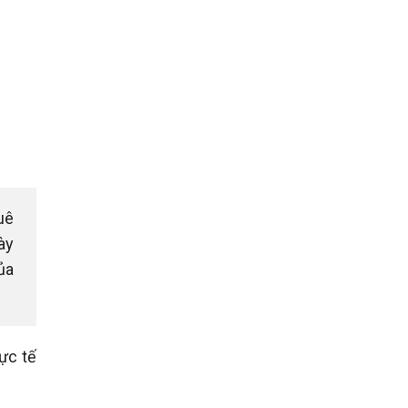
uê
ày
ủa
hực tế