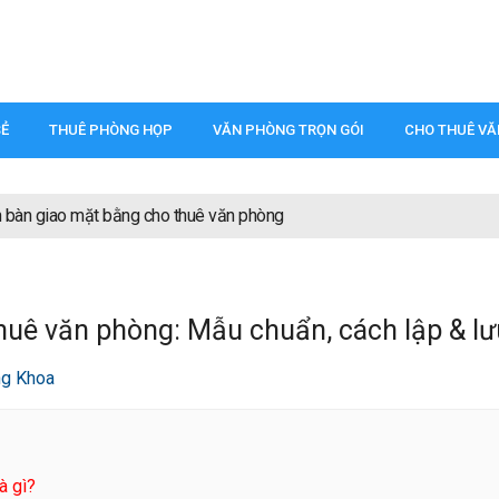
SẺ
THUÊ PHÒNG HỌP
VĂN PHÒNG TRỌN GÓI
CHO THUÊ V
 bàn giao mặt bằng cho thuê văn phòng
huê văn phòng: Mẫu chuẩn, cách lập & lư
ng Khoa
à gì?