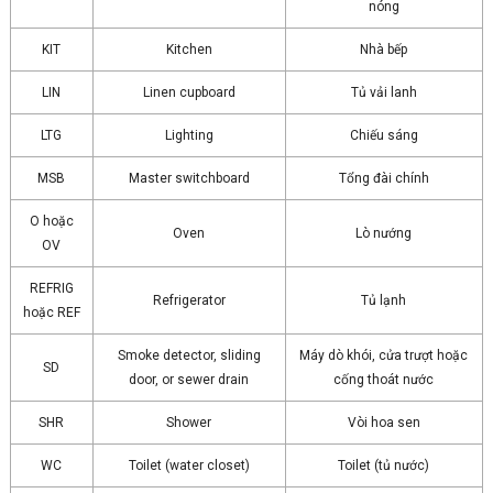
nóng
KIT
Kitchen
Nhà bếp
LIN
Linen cupboard
Tủ vải lanh
LTG
Lighting
Chiếu sáng
MSB
Master switchboard
Tổng đài chính
O hoặc
Oven
Lò nướng
OV
REFRIG
Refrigerator
Tủ lạnh
hoặc REF
Smoke detector, sliding
Máy dò khói, cửa trượt hoặc
SD
door, or sewer drain
cống thoát nước
SHR
Shower
Vòi hoa sen
WC
Toilet (water closet)
Toilet (tủ nước)