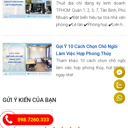
Thuê địa chỉ đăng ký kinh doanh
TPHCM: Quận 1, 2, 3, 7, Tân Bình, Phú
Nhuận ✔️Đặt biển hiệu tại tòa nhà văn
phòng ✔️Lễ tân ✔️Phòng họp ✔️Liên hệ:
0987260333.
Gợi Ý 10 Cách Chọn Chỗ Ngồi
Làm Việc Hợp Phong Thủy
Tham khảo 10 cách chọn chỗ ngồi
làm việc hợp phong thủy, hút tài lộc
ngay nhé!
GỬI Ý KIẾN CỦA BẠN
098.7260.333