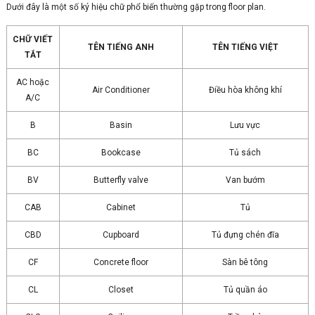
Dưới đây là một số ký hiệu chữ phổ biến thường gặp trong floor plan.
CHỮ VIẾT
TÊN TIẾNG ANH
TÊN TIẾNG VIỆT
TẮT
AC hoặc
Air Conditioner
Điều hòa không khí
A/C
B
Basin
Lưu vực
BC
Bookcase
Tủ sách
BV
Butterfly valve
Van bướm
CAB
Cabinet
Tủ
CBD
Cupboard
Tủ đựng chén đĩa
CF
Concrete floor
Sàn bê tông
CL
Closet
Tủ quần áo