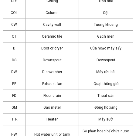
CLG
Ceiling
Trần nhà
COL
Column
Cột
CW
Cavity wall
Tường khoang
CT
Ceramic tile
Gạch men
D
Door or dryer
Cửa hoặc máy sấy
DS
Downspout
Downspout
DW
Dishwasher
Máy rửa bát
EF
Exhaust fan
Quạt thông gió
FD
Floor drain
Thoát sàn
GM
Gas meter
Đồng hồ xăng
HTR
Heater
Máy sưởi
Bộ phận hoặc bể chứa nước
HW
Hot water unit or tank