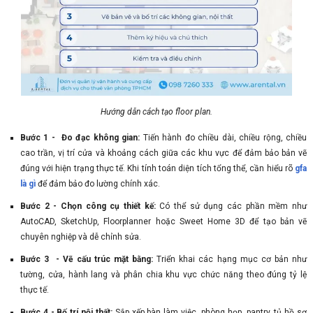
Hướng dẫn cách tạo floor plan.
Bước 1 - Đo đạc không gian:
Tiến hành đo chiều dài, chiều rộng, chiều
cao trần, vị trí cửa và khoảng cách giữa các khu vực để đảm bảo bản vẽ
đúng với hiện trạng thực tế. Khi tính toán diện tích tổng thể, cần hiểu rõ
gfa
là gì
để đảm bảo đo lường chính xác.
Bước 2 - Chọn công cụ thiết kế:
Có thể sử dụng các phần mềm như
AutoCAD, SketchUp, Floorplanner hoặc Sweet Home 3D để tạo bản vẽ
chuyên nghiệp và dễ chỉnh sửa.
Bước 3 - Vẽ cấu trúc mặt bằng:
Triển khai các hạng mục cơ bản như
tường, cửa, hành lang và phân chia khu vực chức năng theo đúng tỷ lệ
thực tế.
Bước 4 - Bố trí nội thất:
Sắp xếp bàn làm việc, phòng họp, pantry, tủ hồ sơ