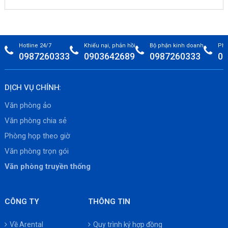
Hotline 24/7
Khiếu nại, phản hồi
Bộ phận kinh doanh
Phò
0987260333
0903642689
0987260333
09
DỊCH VỤ CHÍNH:
Văn phòng ảo
Văn phòng chia sẻ
Phòng họp theo giờ
Văn phòng trọn gói
Văn phòng truyền thống
CÔNG TY
THÔNG TIN
Về Arental
Quy trình ký hợp đồng