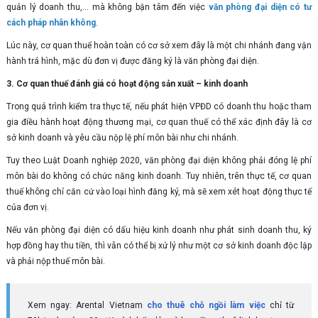
quản lý doanh thu,... mà không bận tâm đến việc
văn phòng đại diện có tư
cách pháp nhân không
.
Lúc này, cơ quan thuế hoàn toàn có cơ sở xem đây là một chi nhánh đang vận
hành trá hình, mặc dù đơn vị được đăng ký là văn phòng đại diện.
3. Cơ quan thuế đánh giá có hoạt động sản xuất – kinh doanh
Trong quá trình kiểm tra thực tế, nếu phát hiện VPĐD có doanh thu hoặc tham
gia điều hành hoạt động thương mại, cơ quan thuế có thể xác định đây là cơ
sở kinh doanh và yêu cầu nộp lệ phí môn bài như chi nhánh.
Tuy theo Luật Doanh nghiệp 2020, văn phòng đại diện không phải đóng lệ phí
môn bài do không có chức năng kinh doanh. Tuy nhiên, trên thực tế, cơ quan
thuế không chỉ căn cứ vào loại hình đăng ký, mà sẽ xem xét hoạt động thực tế
của đơn vị.
Nếu văn phòng đại diện có dấu hiệu kinh doanh như phát sinh doanh thu, ký
hợp đồng hay thu tiền, thì vẫn có thể bị xử lý như một cơ sở kinh doanh độc lập
và phải nộp thuế môn bài.
Xem ngay: Arental Vietnam
cho thuê chỗ ngồi làm việc
chỉ từ