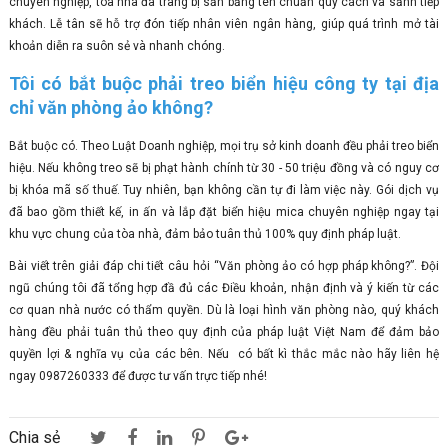
chuyên nghiệp, tòa nhà đã trang bị sẵn bảng tên chuẩn quy cách và sảnh tiếp
khách. Lễ tân sẽ hỗ trợ đón tiếp nhân viên ngân hàng, giúp quá trình mở tài
khoản diễn ra suôn sẻ và nhanh chóng.
Tôi có bắt buộc phải treo biển hiệu công ty tại địa
chỉ văn phòng ảo không?
Bắt buộc có. Theo Luật Doanh nghiệp, mọi trụ sở kinh doanh đều phải treo biển
hiệu. Nếu không treo sẽ bị phạt hành chính từ 30 - 50 triệu đồng và có nguy cơ
bị khóa mã số thuế. Tuy nhiên, bạn không cần tự đi làm việc này. Gói dịch vụ
đã bao gồm thiết kế, in ấn và lắp đặt biển hiệu mica chuyên nghiệp ngay tại
khu vực chung của tòa nhà, đảm bảo tuân thủ 100% quy định pháp luật.
Bài viết trên giải đáp chi tiết câu hỏi “Văn phòng ảo có hợp pháp không?”. Đội
ngũ chúng tôi đã tổng hợp đầ đủ các Điều khoản, nhận định và ý kiến từ các
cơ quan nhà nước có thẩm quyền. Dù là loại hình văn phòng nào, quý khách
hàng đều phải tuân thủ theo quy định của pháp luật Việt Nam để đảm bảo
quyền lợi & nghĩa vụ của các bên. Nếu có bất kì thắc mắc nào hãy liên hệ
ngay 0987260333 để được tư vấn trực tiếp nhé!
Chia sẻ