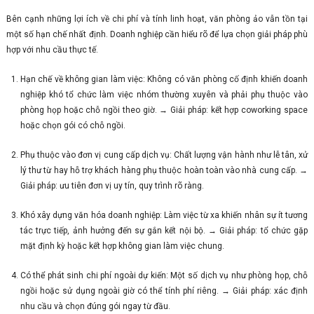
Bên cạnh những lợi ích về chi phí và tính linh hoạt, văn phòng ảo vẫn tồn tại
một số hạn chế nhất định. Doanh nghiệp cần hiểu rõ để lựa chọn giải pháp phù
hợp với nhu cầu thực tế.
Hạn chế về không gian làm việc: Không có văn phòng cố định khiến doanh
nghiệp khó tổ chức làm việc nhóm thường xuyên và phải phụ thuộc vào
phòng họp hoặc chỗ ngồi theo giờ. → Giải pháp: kết hợp coworking space
hoặc chọn gói có chỗ ngồi.
Phụ thuộc vào đơn vị cung cấp dịch vụ: Chất lượng vận hành như lễ tân, xử
lý thư từ hay hỗ trợ khách hàng phụ thuộc hoàn toàn vào nhà cung cấp. →
Giải pháp: ưu tiên đơn vị uy tín, quy trình rõ ràng.
Khó xây dựng văn hóa doanh nghiệp: Làm việc từ xa khiến nhân sự ít tương
tác trực tiếp, ảnh hưởng đến sự gắn kết nội bộ. → Giải pháp: tổ chức gặp
mặt định kỳ hoặc kết hợp không gian làm việc chung.
Có thể phát sinh chi phí ngoài dự kiến: Một số dịch vụ như phòng họp, chỗ
ngồi hoặc sử dụng ngoài giờ có thể tính phí riêng. → Giải pháp: xác định
nhu cầu và chọn đúng gói ngay từ đầu.