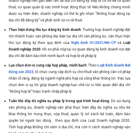
doanh nghiệp nên gắn biển tên tại địa chỉ đăng ký. Đây là cơ sở để cơ quan
thuế, cơ quan quản lý xác minh hoạt động thực tế. Nếu không chứng minh
được sự hiện diện, doanh nghiệp có thể bị ghi nhận “không hoạt động tại
địa chỉ đã đăng ký” và phát sinh rủi ro về thuế.
Thực hiện đúng thủ tục đăng ký kinh doanh
: Trường hợp doanh nghiệp đặt
chi nhánh hoặc văn phòng đại diện tại địa chỉ văn phòng ảo, cần thực hiện
thủ tục đăng ký theo quy định của
Nghị định 01/2021/NĐ-CP
và
Luật
Doanh nghiệp 2020
. Hồ sơ phải nộp tại cơ quan đăng ký kinh doanh nơi đặt
địa chỉ để đảm bảo tính minh bạch và hợp lệ về pháp lý.
Lựa chọn đơn vị cung cấp hợp pháp, minh bạch
: Theo
Luật Kinh doanh Bất
động sản 2023
, tổ chức cung cấp dịch vụ cho thuê văn phòng cần có pháp
nhân rõ ràng, đăng ký ngành nghề phù hợp và công khai thông tin. Việc lựa
chọn đơn vị uy tín giúp doanh nghiệp hạn chế rủi ro liên quan đến địa chỉ
“không hợp lệ” hoặc tranh chấp pháp lý.
Tuân thủ đầy đủ nghĩa vụ pháp lý trong quá trình hoạt động
: Dù sử dụng
văn phòng ảo, doanh nghiệp vẫn phải thực hiện đầy đủ nghĩa vụ như kê
khai thông tin trung thực, nộp thuế, quản lý sổ sách kế toán, đảm bảo
quyền lợi người lao động… theo quy định của Luật Doanh nghiệp 2020.
Tính hợp pháp không chỉ nằm ở địa chỉ, mà còn ở cách doanh nghiệp vận