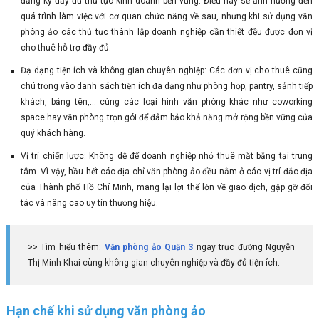
đăng ký đầy đủ thủ tục kinh doanh bền vững. Điều này sẽ ảnh hưởng đến
quá trình làm việc với cơ quan chức năng về sau, nhưng khi sử dụng văn
phòng ảo các thủ tục thành lập doanh nghiệp cần thiết đều được đơn vị
cho thuê hỗ trợ đầy đủ.
Đạ dạng tiện ích và không gian chuyên nghiệp: Các đơn vị cho thuê cũng
chú trọng vào danh sách tiện ích đa dạng như phòng họp, pantry, sảnh tiếp
khách, bảng tên,... cùng các loại hình văn phòng khác như coworking
space hay văn phòng trọn gói để đảm bảo khả năng mở rộng bền vững của
quý khách hàng.
Vị trí chiến lược: Không dễ để doanh nghiệp nhỏ thuê mặt bằng tại trung
tâm. Vì vậy, hầu hết các địa chỉ văn phòng ảo đều nằm ở các vị trí đắc địa
của Thành phố Hồ Chí Minh, mang lại lợi thế lớn về giao dịch, gặp gỡ đối
tác và nâng cao uy tín thương hiệu.
>> Tìm hiểu thêm:
Văn phòng ảo Quận 3
ngay trục đường Nguyễn
Thị Minh Khai cùng không gian chuyên nghiệp và đầy đủ tiện ích.
Hạn chế khi sử dụng văn phòng ảo