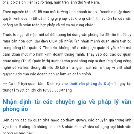
phải có địa chỉ liên lạc rõ ràng, nằm trên lãnh thổ Việt Nam.
Theo nguyên tắc cốt lõi của môi trường kinh doanh tự do: "Doanh nghiệp được
quyền kinh doanh tất cả những gì pháp luật không cấm", thì sự tồn tại của văn
phòng ảo là hoàn toàn hợp pháp và có cơ sở vững chắc.
Trước lo ngại về việc một số đối tượng lợi dụng văn phòng ảo để trốn thuế hay
mua bán hóa đơn, đại diện CIEM đã nhiều lần nhấn mạnh quan điểm tiến bộ
trong công tác quản lý. Theo đó, không thể vì năng lực quản lý yếu kém mà
cấm đoán một mô hình kinh doanh thông minh. Thay vào đó, các cơ quan
chức năng (Thuế, Quản lý thị trường) cần phải nâng cấp tư duy, ứng dụng công
nghệ số và liên thông dữ liệu để kiểm tra, giám sát rủi ro thay vì siết chặt
quyền tự do của các doanh nghiệp làm ăn chân chính.
>> Có thể bạn quan tâm: Dịch vụ
cho thuê văn phòng ảo Quận 1
ngay tại
trung tâm với chi phí chỉ từ 580.000/tháng.
Nhận định từ các chuyên gia về pháp lý văn
phòng ảo
Bên cạnh các cơ quan Nhà nước có thẩm quyền, các chuyên gia trong lĩnh
vực kinh tế cũng có những chia sẻ & nhận định về việc sử dụng loại hình văn
phòng ảo hiện nay: