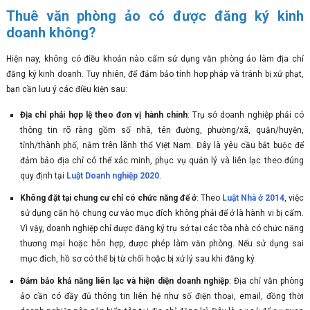
Thuê văn phòng ảo có được đăng ký kinh
doanh không?
Hiện nay, không có điều khoản nào cấm sử dụng văn phòng ảo làm địa chỉ
đăng ký kinh doanh. Tuy nhiên, để đảm bảo tính hợp pháp và tránh bị xử phạt,
bạn cần lưu ý các điều kiện sau:
Địa chỉ phải hợp lệ theo đơn vị hành chính
: Trụ sở doanh nghiệp phải có
thông tin rõ ràng gồm số nhà, tên đường, phường/xã, quận/huyện,
tỉnh/thành phố, nằm trên lãnh thổ Việt Nam. Đây là yêu cầu bắt buộc để
đảm bảo địa chỉ có thể xác minh, phục vụ quản lý và liên lạc theo đúng
quy định tại
Luật Doanh nghiệp 2020
.
Không đặt tại chung cư chỉ có chức năng để ở
: Theo
Luật Nhà ở 2014
, việc
sử dụng căn hộ chung cư vào mục đích không phải để ở là hành vi bị cấm.
Vì vậy, doanh nghiệp chỉ được đăng ký trụ sở tại các tòa nhà có chức năng
thương mại hoặc hỗn hợp, được phép làm văn phòng. Nếu sử dụng sai
mục đích, hồ sơ có thể bị từ chối hoặc bị xử lý sau khi đăng ký.
Đảm bảo khả năng liên lạc và hiện diện doanh nghiệp
: Địa chỉ văn phòng
ảo cần có đầy đủ thông tin liên hệ như số điện thoại, email, đồng thời