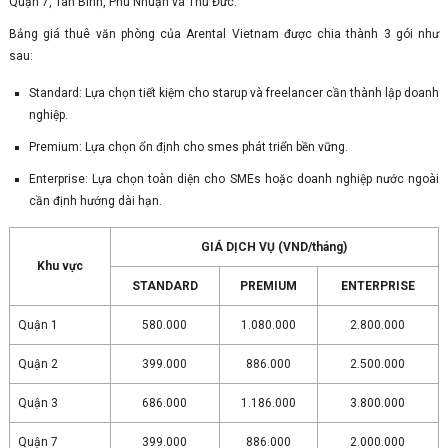
Quận 7, Tân Bình, Phú Nhuận và Thủ Đức.
Bảng giá thuê văn phòng của Arental Vietnam được chia thành 3 gói như
sau:
Standard: Lựa chọn tiết kiệm cho starup và freelancer cần thành lập doanh
nghiệp.
Premium: Lựa chọn ổn định cho smes phát triển bền vững.
Enterprise: Lựa chọn toàn diện cho SMEs hoặc doanh nghiệp nước ngoài
cần định hướng dài hạn.
GIÁ DỊCH VỤ (VND/tháng)
Khu vực
STANDARD
PREMIUM
ENTERPRISE
Quận 1
580.000
1.080.000
2.800.000
Quận 2
399.000
886.000
2.500.000
Quận 3
686.000
1.186.000
3.800.000
Quận 7
399.000
886.000
2.000.000