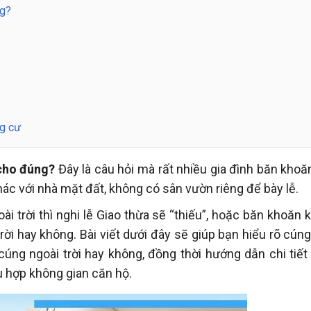
ng?
ng cư
 cho đúng?
Đây là câu hỏi mà rất nhiều gia đình băn khoă
hác với nhà mặt đất, không có sân vườn riêng để bày lễ.
i trời thì nghi lễ Giao thừa sẽ “thiếu”, hoặc băn khoăn 
ời hay không. Bài viết dưới đây sẽ giúp bạn hiểu rõ cúng
úng ngoài trời hay không, đồng thời hướng dẫn chi tiết
ù hợp không gian căn hộ.