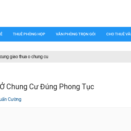
SẺ
THUÊ PHÒNG HỌP
VĂN PHÒNG TRỌN GÓI
CHO THUÊ V
cung giao thua o chung cu
 Ở Chung Cư Đúng Phong Tục
uấn Cường