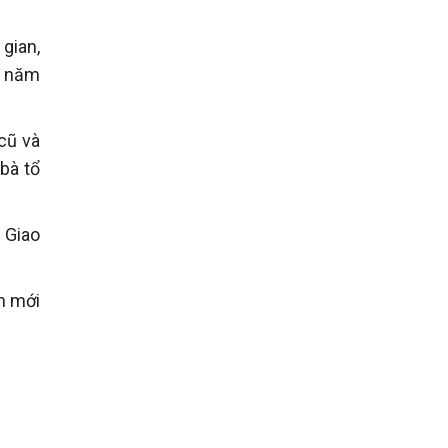
gian,
o năm
cũ và
bà tổ
 Giao
m mới