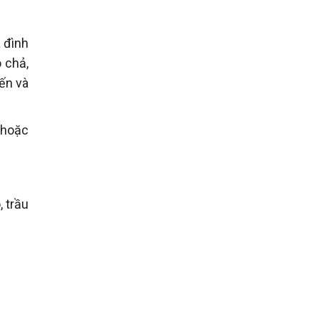
 đình
 chả,
ến và
 hoặc
 trầu