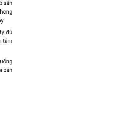
có sân
phong
y.
đầy đủ
nh tâm
xuống
a ban