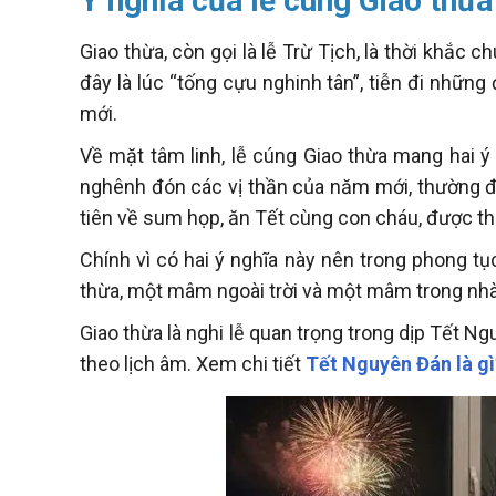
Ý nghĩa của lễ cúng Giao thừa
Giao thừa, còn gọi là lễ Trừ Tịch, là thời khắc
đây là lúc “tống cựu nghinh tân”, tiễn đi nhữ
mới.
Về mặt tâm linh, lễ cúng Giao thừa mang hai ý 
nghênh đón các vị thần của năm mới, thường đượ
tiên về sum họp, ăn Tết cùng con cháu, được th
Chính vì có hai ý nghĩa này nên trong phong t
thừa, một mâm ngoài trời và một mâm trong nhà
Giao thừa là nghi lễ quan trọng trong dịp Tết 
theo lịch âm. Xem chi tiết
Tết Nguyên Đán là gì