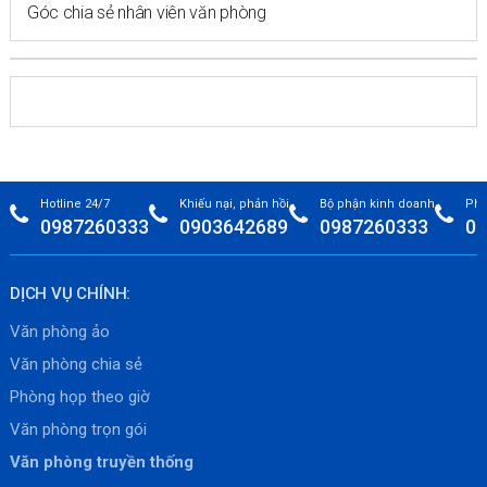
Góc chia sẻ nhân viên văn phòng
Hotline 24/7
Khiếu nại, phản hồi
Bộ phận kinh doanh
Phò
0987260333
0903642689
0987260333
09
DỊCH VỤ CHÍNH:
Văn phòng ảo
Văn phòng chia sẻ
Phòng họp theo giờ
Văn phòng trọn gói
Văn phòng truyền thống