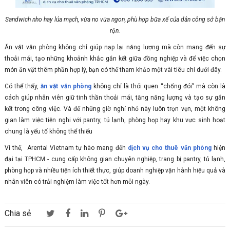
Sandwich nho hay lúa mạch, vừa no vừa ngon, phù hợp bữa xế của dân công sở bận
rộn.
Ăn vặt văn phòng không chỉ giúp nạp lại năng lượng mà còn mang đến sự
thoải mái, tạo những khoảnh khắc gắn kết giữa đồng nghiệp và để việc chọn
món ăn vặt thêm phần hợp lý, bạn có thể tham khảo một vài tiêu chí dưới đây.
Có thể thấy,
ăn vặt văn phòng
không chỉ là thói quen “chống đói” mà còn là
cách giúp nhân viên giữ tinh thần thoải mái, tăng năng lượng và tạo sự gắn
kết trong công việc. Và để những giờ nghỉ nhỏ này luôn trọn vẹn, một không
gian làm việc tiện nghi với pantry, tủ lạnh, phòng họp hay khu vực sinh hoạt
chung là yếu tố không thể thiếu
Vì thế, Arental Vietnam tự hào mang đến
dịch vụ cho thuê văn phòng
hiện
đại tại TPHCM - cung cấp không gian chuyên nghiệp, trang bị pantry, tủ lạnh,
phòng họp và nhiều tiện ích thiết thực, giúp doanh nghiệp vận hành hiệu quả và
nhân viên có trải nghiệm làm việc tốt hơn mỗi ngày.
Chia sẻ