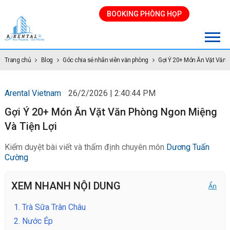
BOOKING PHÒNG HỌP
Trang chủ
Blog
Góc chia sẻ nhân viên văn phòng
Gợi Ý 20+ Món Ăn Vặt Văn 
Arental Vietnam
26/2/2026 | 2:40:44 PM
Gợi Ý 20+ Món Ăn Vặt Văn Phòng Ngon Miệng
Và Tiện Lợi
Kiểm duyệt bài viết và thẩm định chuyên môn
Dương Tuấn
Cường
XEM NHANH NỘI DUNG
Ẩn
1.
Trà Sữa Trân Châu
2.
Nước Ép