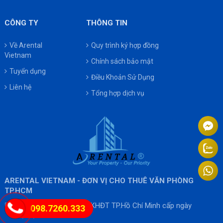
CÔNG TY
THÔNG TIN
Về Arental
Quy trình ký hợp đồng
Vietnam
Chính sách bảo mật
Tuyển dụng
Điều Khoản Sử Dụng
Liên hệ
Tổng hợp dịch vụ
ARENTAL VIETNAM - ĐƠN VỊ CHO THUÊ VĂN PHÒNG
TP.HCM
MST: 0315601646 - Sở KHĐT TP.Hồ Chí Minh cấp ngày
098.7260.333
01/04/2019