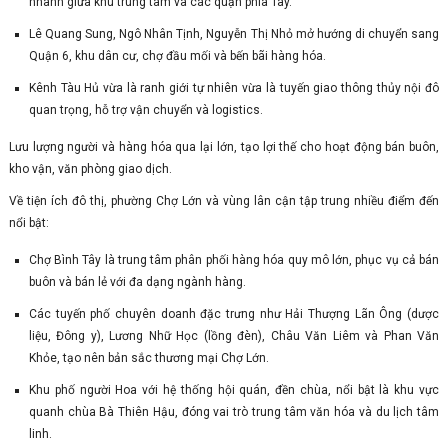
nhanh giữa khu trung tâm và các quận phía Tây.
Lê Quang Sung, Ngô Nhân Tịnh, Nguyễn Thị Nhỏ mở hướng di chuyển sang
Quận 6, khu dân cư, chợ đầu mối và bến bãi hàng hóa.
Kênh Tàu Hủ vừa là ranh giới tự nhiên vừa là tuyến giao thông thủy nội đô
quan trọng, hỗ trợ vận chuyển và logistics.
Lưu lượng người và hàng hóa qua lại lớn, tạo lợi thế cho hoạt động bán buôn,
kho vận, văn phòng giao dịch.
Về tiện ích đô thị, phường Chợ Lớn và vùng lân cận tập trung nhiều điểm đến
nổi bật:
Chợ Bình Tây là trung tâm phân phối hàng hóa quy mô lớn, phục vụ cả bán
buôn và bán lẻ với đa dạng ngành hàng.
Các tuyến phố chuyên doanh đặc trưng như Hải Thượng Lãn Ông (dược
liệu, Đông y), Lương Nhữ Học (lồng đèn), Châu Văn Liêm và Phan Văn
Khỏe, tạo nên bản sắc thương mại Chợ Lớn.
Khu phố người Hoa với hệ thống hội quán, đền chùa, nổi bật là khu vực
quanh chùa Bà Thiên Hậu, đóng vai trò trung tâm văn hóa và du lịch tâm
linh.