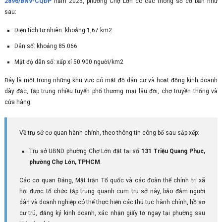
2896/BNV-CQĐP
năm 2025, phường Chợ Lớn có các thông số cơ bản như
sau:
Diện tích tự nhiên: khoảng 1,67 km2
Dân số: khoảng 85.066
Mật độ dân số: xấp xỉ 50.900 người/km2
Đây là một trong những khu vực có mật độ dân cư và hoạt động kinh doanh
dày đặc, tập trung nhiều tuyến phố thương mại lâu đời, chợ truyền thống và
cửa hàng.
Về trụ sở cơ quan hành chính, theo thông tin công bố sau sắp xếp:
Trụ sở UBND phường Chợ Lớn đặt tại số
131 Triệu Quang Phục,
phường Chợ Lớn, TPHCM
.
Các cơ quan Đảng, Mặt trận Tổ quốc và các đoàn thể chính trị xã
hội được tổ chức tập trung quanh cụm trụ sở này, bảo đảm người
dân và doanh nghiệp có thể thực hiện các thủ tục hành chính, hồ sơ
cư trú, đăng ký kinh doanh, xác nhận giấy tờ ngay tại phường sau