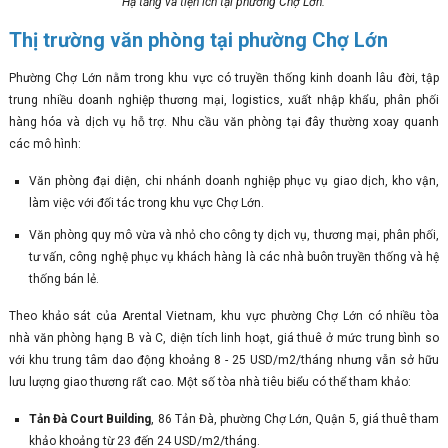
Hạ tầng và tiện ích tại phường Chợ Lớn.
Thị trường văn phòng tại phường Chợ Lớn
Phường Chợ Lớn nằm trong khu vực có truyền thống kinh doanh lâu đời, tập
trung nhiều doanh nghiệp thương mại, logistics, xuất nhập khẩu, phân phối
hàng hóa và dịch vụ hỗ trợ. Nhu cầu văn phòng tại đây thường xoay quanh
các mô hình:
Văn phòng đại diện, chi nhánh doanh nghiệp phục vụ giao dịch, kho vận,
làm việc với đối tác trong khu vực Chợ Lớn.
Văn phòng quy mô vừa và nhỏ cho công ty dịch vụ, thương mại, phân phối,
tư vấn, công nghệ phục vụ khách hàng là các nhà buôn truyền thống và hệ
thống bán lẻ.
Theo khảo sát của Arental Vietnam, khu vực phường Chợ Lớn có nhiều tòa
nhà văn phòng hạng B và C, diện tích linh hoạt, giá thuê ở mức trung bình so
với khu trung tâm dao động khoảng 8 - 25 USD/m2/tháng nhưng vẫn sở hữu
lưu lượng giao thương rất cao. Một số tòa nhà tiêu biểu có thể tham khảo:
Tản Đà Court Building
, 86 Tản Đà, phường Chợ Lớn, Quận 5, giá thuê tham
khảo khoảng từ 23 đến 24 USD/m2/tháng.