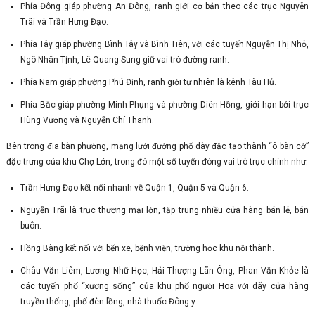
Phía Đông giáp phường An Đông, ranh giới cơ bản theo các trục Nguyễn
Trãi và Trần Hưng Đạo.
Phía Tây giáp phường Bình Tây và Bình Tiên, với các tuyến Nguyễn Thị Nhỏ,
Ngô Nhân Tịnh, Lê Quang Sung giữ vai trò đường ranh.
Phía Nam giáp phường Phú Định, ranh giới tự nhiên là kênh Tàu Hủ.
Phía Bắc giáp phường Minh Phụng và phường Diên Hồng, giới hạn bởi trục
Hùng Vương và Nguyễn Chí Thanh.
Bên trong địa bàn phường, mạng lưới đường phố dày đặc tạo thành “ô bàn cờ”
đặc trưng của khu Chợ Lớn, trong đó một số tuyến đóng vai trò trục chính như:
Trần Hưng Đạo kết nối nhanh về Quận 1, Quận 5 và Quận 6.
Nguyễn Trãi là trục thương mại lớn, tập trung nhiều cửa hàng bán lẻ, bán
buôn.
Hồng Bàng kết nối với bến xe, bệnh viện, trường học khu nội thành.
Châu Văn Liêm, Lương Nhữ Học, Hải Thượng Lãn Ông, Phan Văn Khỏe là
các tuyến phố “xương sống” của khu phố người Hoa với dãy cửa hàng
truyền thống, phố đèn lồng, nhà thuốc Đông y.