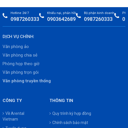
Hotline 24/7
Khiếu nại, phản hồi
Bộ phận kinh doanh
Phò
0987260333
0903642689
0987260333
09
DỊCH VỤ CHÍNH:
Văn phòng ảo
Văn phòng chia sẻ
Phòng họp theo giờ
Văn phòng trọn gói
Văn phòng truyền thống
CÔNG TY
THÔNG TIN
Về Arental
Quy trình ký hợp đồng
Vietnam
Chính sách bảo mật