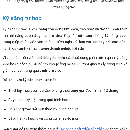
Top 20 kỹ năng văn phòng quan trọng giúp nhân viên nâng cao hiệu suất và phát
triển sự nghiệp.
Kỹ năng tự học
Kỹ năng tự học là khả năng chủ động tìm kiếm, cập nhật và tiếp thu kiến thức
mới để nâng cao năng lực làm việc. Đây là một trong những kỹ năng quan
trọng giúp nhân viên văn phòng thích nghi tốt hơn với sự thay đổi của công
nghệ, quy trình và môi trường doanh nghiệp hiện đại.
Ví dụ, một nhân viên chủ động tìm hiểu cách sử dụng phần mềm quản lý công
việc hoặc công cụ AI hỗ trợ văn phòng sẽ tối ưu thời gian xử lý công việc và
giảm sai sót trong quá trình làm việc.
Để rèn luyện kỹ năng này, bạn nên:
Thiết lập mục tiêu học tập rõ ràng theo từng giai đoạn 3 - 6 - 12 tháng
Duy trì tính kỷ luật trong quá trình học
Chủ động trao đổi kiến thức với đồng nghiệp
Cập nhật xu hướng và công cụ làm việc mới
Bạn cũng có thể xem thêm bài viết:
Kỹ năng phát triển bản thân
để tham khảo