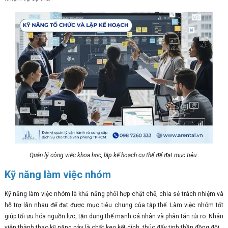
Quản lý công việc khoa học, lập kế hoạch cụ thể để đạt mục tiêu.
Kỹ năng làm việc nhóm
Kỹ năng làm việc nhóm là khả năng phối hợp chặt chẽ, chia sẻ trách nhiệm và
hỗ trợ lẫn nhau để đạt được mục tiêu chung của tập thể. Làm việc nhóm tốt
giúp tối ưu hóa nguồn lực, tận dụng thế mạnh cá nhân và phân tán rủi ro. Nhân
viên thành thạo kỹ năng này là chất keo kết dính, thúc đẩy tinh thần đồng đội.