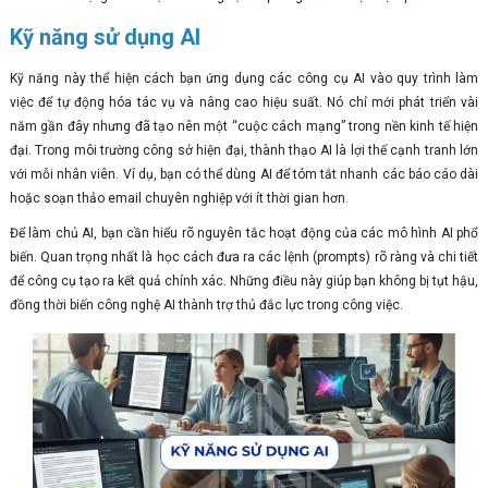
Kỹ năng sử dụng AI
Kỹ năng này thể hiện cách bạn ứng dụng các công cụ AI vào quy trình làm
việc để tự động hóa tác vụ và nâng cao hiệu suất. Nó chỉ mới phát triển vài
năm gần đây nhưng đã tạo nên một “cuộc cách mạng” trong nền kinh tế hiện
đại. Trong môi trường công sở hiện đại, thành thạo AI là lợi thế cạnh tranh lớn
với mỗi nhân viên. Ví dụ, bạn có thể dùng AI để tóm tắt nhanh các báo cáo dài
hoặc soạn thảo email chuyên nghiệp với ít thời gian hơn.
Để làm chủ AI, bạn cần hiểu rõ nguyên tắc hoạt động của các mô hình AI phổ
biến. Quan trọng nhất là học cách đưa ra các lệnh (prompts) rõ ràng và chi tiết
để công cụ tạo ra kết quả chính xác. Những điều này giúp bạn không bị tụt hậu,
đồng thời biến công nghệ AI thành trợ thủ đắc lực trong công việc.