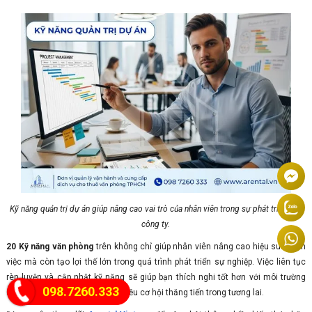
Kỹ năng quản trị dự án giúp nâng cao vai trò của nhân viên trong sự phát triển của
công ty.
20 Kỹ năng văn phòng
trên không chỉ giúp nhân viên nâng cao hiệu suất làm
việc mà còn tạo lợi thế lớn trong quá trình phát triển sự nghiệp. Việc liên tục
rèn luyện và cập nhật kỹ năng sẽ giúp bạn thích nghi tốt hơn với môi trường
098.7260.333
công sở hiện đại và mở rộng nhiều cơ hội thăng tiến trong tương lai.