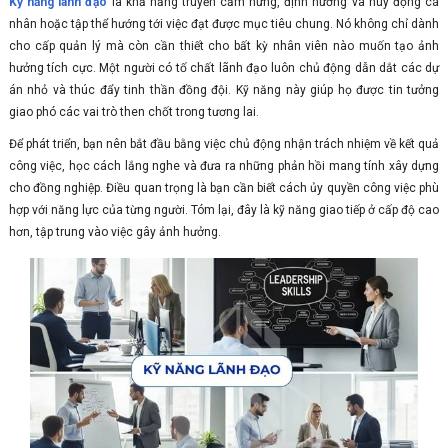
Kỹ năng lãnh đạo
là khả năng truyền cảm hứng, định hướng và huy động cá
nhân hoặc tập thể hướng tới việc đạt được mục tiêu chung. Nó không chỉ dành
cho cấp quản lý mà còn cần thiết cho bất kỳ nhân viên nào muốn tạo ảnh
hưởng tích cực. Một người có tố chất lãnh đạo luôn chủ động dẫn dắt các dự
án nhỏ và thúc đẩy tinh thần đồng đội. Kỹ năng này giúp họ được tin tưởng
giao phó các vai trò then chốt trong tương lai.
Để phát triển, bạn nên bắt đầu bằng việc chủ động nhận trách nhiệm về kết quả
công việc, học cách lắng nghe và đưa ra những phản hồi mang tính xây dựng
cho đồng nghiệp. Điều quan trọng là bạn cần biết cách ủy quyền công việc phù
hợp với năng lực của từng người. Tóm lại, đây là kỹ năng giao tiếp ở cấp độ cao
hơn, tập trung vào việc gây ảnh hưởng.