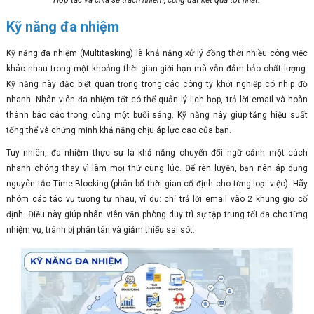
Kỹ năng đa nhiệm
Kỹ năng đa nhiệm (Multitasking) là khả năng xử lý đồng thời nhiều công việc
khác nhau trong một khoảng thời gian giới hạn mà vẫn đảm bảo chất lượng.
Kỹ năng này đặc biệt quan trọng trong các công ty khởi nghiệp có nhịp độ
nhanh. Nhân viên đa nhiệm tốt có thể quản lý lịch họp, trả lời email và hoàn
thành báo cáo trong cùng một buổi sáng. Kỹ năng này giúp tăng hiệu suất
tổng thể và chứng minh khả năng chịu áp lực cao của bạn.
Tuy nhiên, đa nhiệm thực sự là khả năng chuyển đổi ngữ cảnh một cách
nhanh chóng thay vì làm mọi thứ cùng lúc. Để rèn luyện, bạn nên áp dụng
nguyên tắc Time-Blocking (phân bổ thời gian cố định cho từng loại việc). Hãy
nhóm các tác vụ tương tự nhau, ví dụ: chỉ trả lời email vào 2 khung giờ cố
định. Điều này giúp nhân viên văn phòng duy trì sự tập trung tối đa cho từng
nhiệm vụ, tránh bị phân tán và giảm thiểu sai sót.