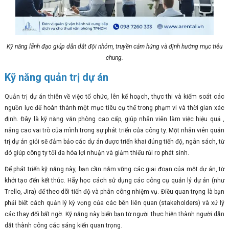
Kỹ năng lãnh đạo giúp dẫn dắt đội nhóm, truyền cảm hứng và định hướng mục tiêu
chung.
Kỹ năng quản trị dự án
Quản trị dự án thiên về việc tổ chức, lên kế hoạch, thực thi và kiểm soát các
nguồn lực để hoàn thành một mục tiêu cụ thể trong phạm vi và thời gian xác
định. Đây là kỹ năng văn phòng cao cấp, giúp nhân viên làm việc hiệu quả ,
nâng cao vai trò của mình trong sự phát triển của công ty. Một nhân viên quản
trị dự án giỏi sẽ đảm bảo các dự án được triển khai đúng tiến độ, ngân sách, từ
đó giúp công ty tối đa hóa lợi nhuận và giảm thiểu rủi ro phát sinh.
Để phát triển kỹ năng này, bạn cần nắm vững các giai đoạn của một dự án, từ
khởi tạo đến kết thúc. Hãy học cách sử dụng các công cụ quản lý dự án (như
Trello, Jira) để theo dõi tiến độ và phân công nhiệm vụ. Điều quan trọng là bạn
phải biết cách quản lý kỳ vọng của các bên liên quan (stakeholders) và xử lý
các thay đổi bất ngờ. Kỹ năng này biến bạn từ người thực hiện thành người dẫn
dắt thành công các sáng kiến quan trọng.