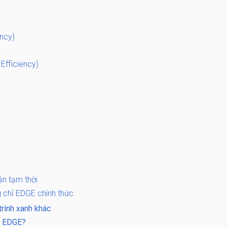
ency)
 Efficiency)
ận tạm thời
 chỉ EDGE chính thức
trình xanh khác
i EDGE?