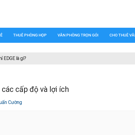
SẺ
THUÊ PHÒNG HỌP
VĂN PHÒNG TRỌN GÓI
CHO THUÊ V
ỉ EDGE là gì?
các cấp độ và lợi ích
uấn Cường