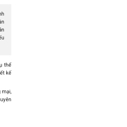
nh
ận
án
ếu
ụ thể
iết kế
 mại,
guyên