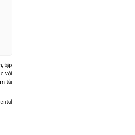
n, tập
c với
m tài
ental