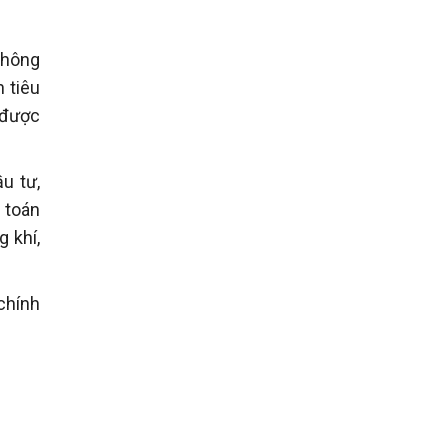
thông
 tiêu
 được
u tư,
h toán
 khí,
chính