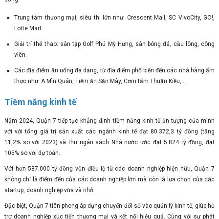
Trung tâm thương mại, siêu thị lớn như: Crescent Mall, SC VivoCity, GO!,
Lotte Mart.
Giải trí thể thao: sân tập Golf Phú Mỹ Hưng, sân bóng đá, cầu lông, công
viên.
Các địa điểm ăn uống đa dạng, từ địa điểm phổ biến đến các nhà hàng ẩm
thực như: A Mìn Quán, Tiệm ăn Săn Mây, Cơm tấm Thuận Kiều,...
Tiềm năng kinh tế
Năm 2024, Quận 7 tiếp tục khẳng định tiềm năng kinh tế ấn tượng của mình
với với tổng giá trị sản xuất các ngành kinh tế đạt 80.372,3 tỷ đồng (tăng
11,2% so với 2023) và thu ngân sách Nhà nước ước đạt 5.824 tỷ đồng, đạt
105% so với dự toán.
Với hơn 587.000 tỷ đồng vốn điều lệ từ các doanh nghiệp hiện hữu, Quận 7
không chỉ là điểm đến của các doanh nghiệp lớn mà còn là lựa chọn của các
startup, doanh nghiệp vừa và nhỏ.
Đặc biệt, Quận 7 tiên phong áp dụng chuyển đổi số vào quản lý kinh tế, giúp hỗ
trợ doanh nghiệp xúc tiến thương mại và kết nối hiệu quả. Cùng với sự phát