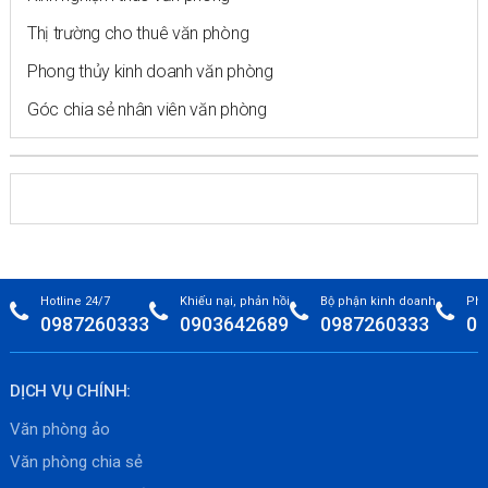
Thị trường cho thuê văn phòng
Phong thủy kinh doanh văn phòng
Góc chia sẻ nhân viên văn phòng
Hotline 24/7
Khiếu nại, phản hồi
Bộ phận kinh doanh
Phò
0987260333
0903642689
0987260333
09
DỊCH VỤ CHÍNH:
Văn phòng ảo
Văn phòng chia sẻ