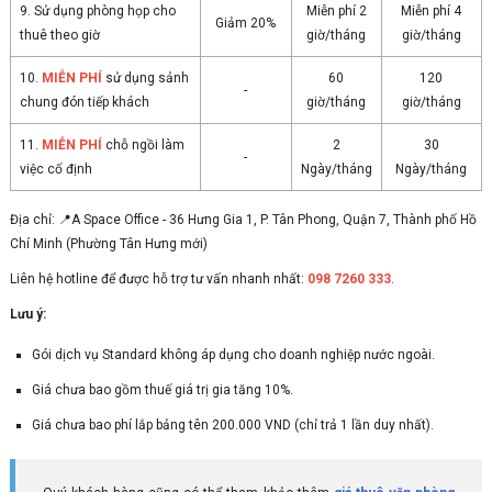
9. Sử dụng phòng họp cho
Miễn phí 2
Miễn phí 4
Giảm 20%
thuê theo giờ
giờ/tháng
giờ/tháng
10.
MIỄN PHÍ
sử dụng sảnh
60
120
-
chung đón tiếp khách
giờ/tháng
giờ/tháng
11.
MIỄN PHÍ
chỗ ngồi làm
2
30
-
việc cố định
Ngày/tháng
Ngày/tháng
Địa chỉ: 📍A Space Office - 36 Hưng Gia 1, P. Tân Phong, Quận 7, Thành phố Hồ
Chí Minh (Phường Tân Hưng mới)
Liên hệ hotline để được hỗ trợ tư vấn nhanh nhất:
098 7260 333
.
Lưu ý:
Gói dịch vụ Standard không áp dụng cho doanh nghiệp nước ngoài.
Giá chưa bao gồm thuế giá trị gia tăng 10%.
Giá chưa bao phí lắp bảng tên 200.000 VND (chỉ trả 1 lần duy nhất).