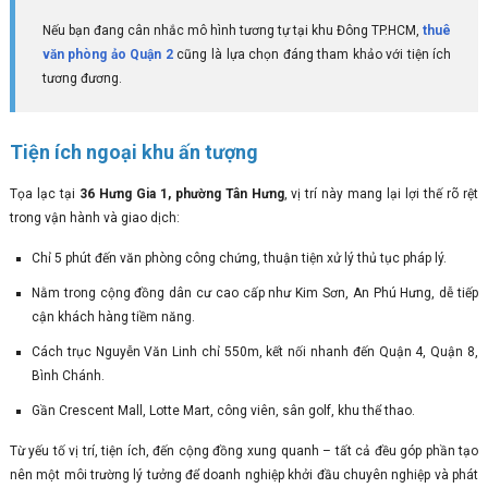
Nếu bạn đang cân nhắc mô hình tương tự tại khu Đông TP.HCM,
thuê
văn phòng ảo Quận 2
cũng là lựa chọn đáng tham khảo với tiện ích
tương đương.
Tiện ích ngoại khu ấn tượng
Tọa lạc tại
36 Hưng Gia 1, phường Tân Hưng
, vị trí này mang lại lợi thế rõ rệt
trong vận hành và giao dịch:
Chỉ 5 phút đến văn phòng công chứng, thuận tiện xử lý thủ tục pháp lý.
Nằm trong cộng đồng dân cư cao cấp như Kim Sơn, An Phú Hưng, dễ tiếp
cận khách hàng tiềm năng.
Cách trục Nguyễn Văn Linh chỉ 550m, kết nối nhanh đến Quận 4, Quận 8,
Bình Chánh.
Gần Crescent Mall, Lotte Mart, công viên, sân golf, khu thể thao.
Từ yếu tố vị trí, tiện ích, đến cộng đồng xung quanh – tất cả đều góp phần tạo
nên một môi trường lý tưởng để doanh nghiệp khởi đầu chuyên nghiệp và phát